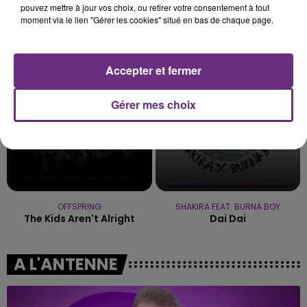
pouvez mettre à jour vos choix, ou retirer votre consentement à tout
moment via le lien "Gérer les cookies" situé en bas de chaque page.
AMBRE
MYLES SMITH & NIALL HORAN
J'me Demande
Drive Safe
3h38
3h38
3h34
3h34
Accepter et fermer
Gérer mes choix
OFFSPRING
SHAKIRA FEAT. BURNA BOY
The Kids Aren't Alright
Dai Dai
A L'ANTENNE