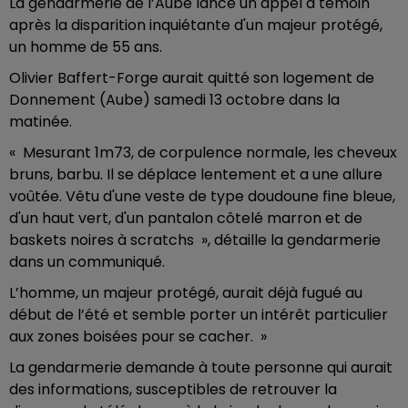
La gendarmerie de l’Aube lance un appel à témoin
après la disparition inquiétante d'un majeur protégé,
un homme de 55 ans.
Olivier Baffert-Forge aurait quitté son logement de
Donnement (Aube) samedi 13 octobre dans la
matinée.
« Mesurant 1m73, de corpulence normale, les cheveux
bruns, barbu. Il se déplace lentement et a une allure
voûtée. Vêtu d'une veste de type doudoune fine bleue,
d'un haut vert, d'un pantalon côtelé marron et de
baskets noires à scratchs », détaille la gendarmerie
dans un communiqué.
L’homme, un majeur protégé, aurait déjà fugué au
début de l’été et semble porter un intérêt particulier
aux zones boisées pour se cacher. »
La gendarmerie demande à toute personne qui aurait
des informations, susceptibles de retrouver la