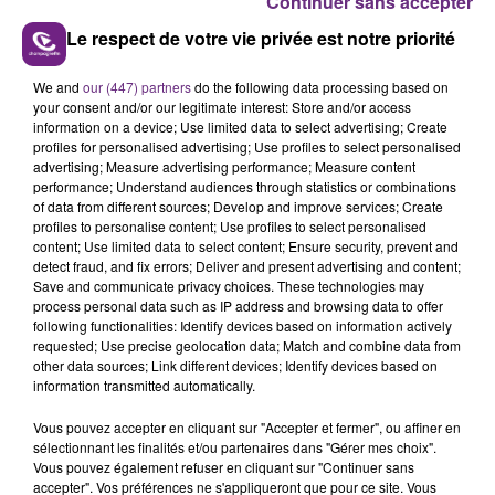
Continuer sans accepter
Le respect de votre vie privée est notre priorité
We and
our (447) partners
do the following data processing based on
your consent and/or our legitimate interest: Store and/or access
LE MAGASIN JOUÉCLUB DE REIMS FERME
information on a device; Use limited data to select advertising; Create
SES PORTES
profiles for personalised advertising; Use profiles to select personalised
C'était l'une des institutions du centre-ville
advertising; Measure advertising performance; Measure content
performance; Understand audiences through statistics or combinations
rémois. Le magasin JouéClub est contraint de
of data from different sources; Develop and improve services; Create
fermer ses portes.
profiles to personalise content; Use profiles to select personalised
TITRES DIFFUSÉS
content; Use limited data to select content; Ensure security, prevent and
detect fraud, and fix errors; Deliver and present advertising and content;
Save and communicate privacy choices. These technologies may
3h45
3h45
3h41
3h41
process personal data such as IP address and browsing data to offer
following functionalities: Identify devices based on information actively
requested; Use precise geolocation data; Match and combine data from
other data sources; Link different devices; Identify devices based on
information transmitted automatically.
Vous pouvez accepter en cliquant sur "Accepter et fermer", ou affiner en
sélectionnant les finalités et/ou partenaires dans "Gérer mes choix".
Vous pouvez également refuser en cliquant sur "Continuer sans
accepter". Vos préférences ne s'appliqueront que pour ce site. Vous