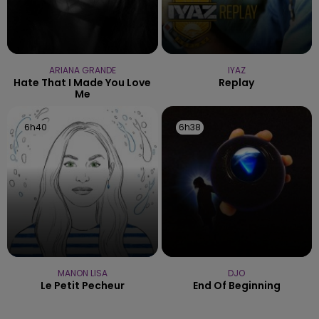
ARIANA GRANDE
IYAZ
Hate That I Made You Love
Replay
Me
6h40
6h40
6h38
6h38
MANON LISA
DJO
Le Petit Pecheur
End Of Beginning