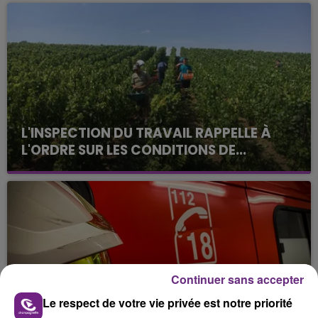
L'INSPECTION DU TRAVAIL RAPPELLE À
L'ORDRE SUR LES CONDITIONS DE...
Alors que les dates de début des vendange 2026
s'est avéré être plus précoce que prévu,
l'inspection du Travail en profite pour rappeler
les conditions de...
Continuer sans accepter
Le respect de votre vie privée est notre priorité
UN FEU DE REMORQUE BLOQUE LA