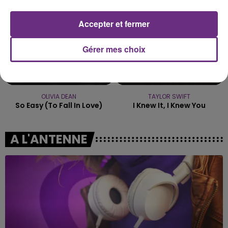
Accepter et fermer
Gérer mes choix
OLIVIA DEAN
TAYLOR SWIFT
So Easy (to Fall In Love)
I Knew It, I Knew You
A L'ANTENNE