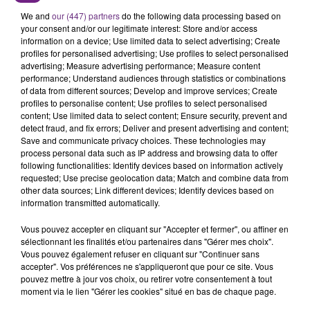
CIRCULATION DANS LES ARDENNES
We and
our (447) partners
do the following data processing based on
Un feu de remorque s'est déclaré ce mercredi en
your consent and/or our legitimate interest: Store and/or access
information on a device; Use limited data to select advertising; Create
fin de matinée sur l'A34.
profiles for personalised advertising; Use profiles to select personalised
advertising; Measure advertising performance; Measure content
TITRES DIFFUSÉS
performance; Understand audiences through statistics or combinations
of data from different sources; Develop and improve services; Create
profiles to personalise content; Use profiles to select personalised
15h36
15h36
15h29
15h29
content; Use limited data to select content; Ensure security, prevent and
detect fraud, and fix errors; Deliver and present advertising and content;
Save and communicate privacy choices. These technologies may
process personal data such as IP address and browsing data to offer
following functionalities: Identify devices based on information actively
requested; Use precise geolocation data; Match and combine data from
other data sources; Link different devices; Identify devices based on
information transmitted automatically.
Vous pouvez accepter en cliquant sur "Accepter et fermer", ou affiner en
sélectionnant les finalités et/ou partenaires dans "Gérer mes choix".
Vous pouvez également refuser en cliquant sur "Continuer sans
ALEX WARREN
TRYO
accepter". Vos préférences ne s'appliqueront que pour ce site. Vous
Fever Dream
La Traversee
pouvez mettre à jour vos choix, ou retirer votre consentement à tout
moment via le lien "Gérer les cookies" situé en bas de chaque page.
15h26
15h26
15h23
15h23