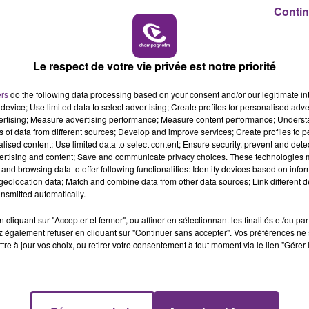
Contin
r du side-car et sa passagère, une fillette d'une dizaine
6h00 - 10h00
LA FAMILLE
a été transporté dans un hôpital parisien en urgence absolu
Le respect de votre vie privée est notre priorité
, a été pris en charge par les secours.
ers
do the following data processing based on your consent and/or our legitimate int
device; Use limited data to select advertising; Create profiles for personalised adver
vertising; Measure advertising performance; Measure content performance; Unders
ns of data from different sources; Develop and improve services; Create profiles to 
alised content; Use limited data to select content; Ensure security, prevent and detect
ertising and content; Save and communicate privacy choices. These technologies
and browsing data to offer following functionalities: Identify devices based on infor
eolocation data; Match and combine data from other data sources; Link different de
nsmitted automatically.
cliquant sur "Accepter et fermer", ou affiner en sélectionnant les finalités et/ou pa
 également refuser en cliquant sur "Continuer sans accepter". Vos préférences ne 
tre à jour vos choix, ou retirer votre consentement à tout moment via le lien "Gérer 
VENEZ FÊTER CE WEEK-END
L'ANNIVERSAIRE DE WOINIC
Ce samedi 8 août sera un grand jour :