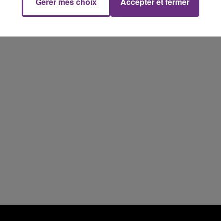
Gérer mes choix
Accepter et fermer
l'anniversaire du plus gros sanglier du monde.
10h00 - 14h00
LE TICKET DE CAISSE
Une fête est donc organisée et vous êtes tous
conviés !