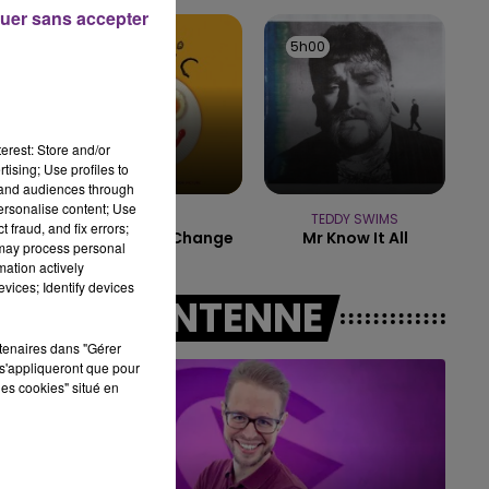
uer sans accepter
10h00 - 14h00
5h03
5h03
5h00
5h00
LE TICKET DE CAISSE
e.
erest: Store and/or
tising; Use profiles to
tand audiences through
personalise content; Use
SIA
TEDDY SWIMS
 fraud, and fix errors;
Courage To Change
Mr Know It All
 may process personal
mation actively
vices; Identify devices
A L'ANTENNE
rtenaires dans "Gérer
s'appliqueront que pour
les cookies" situé en