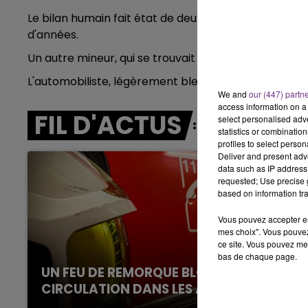
5h00 - 6h00
Le bilan humain fait état de deux morts, le conducteu
LE BEST OF DE LA FAMILLE
d'années.
CHAMPAGNE FM
Un autre mineur, qui se trouvait derrière le pilote, 
L'automobiliste, légèrement blessé mais très choqué
We and
our (447) partn
access information on a 
FIL D'ACTUS
select personalised ad
statistics or combinatio
profiles to select person
Deliver and present adv
data such as IP address 
requested; Use precise g
based on information tra
Vous pouvez accepter en 
mes choix". Vous pouvez
ce site. Vous pouvez met
bas de chaque page.
UN FEU DE REMORQUE BLOQUE LA
CIRCULATION DANS LES ARDENNES
Un feu de remorque s'est déclaré ce mercredi