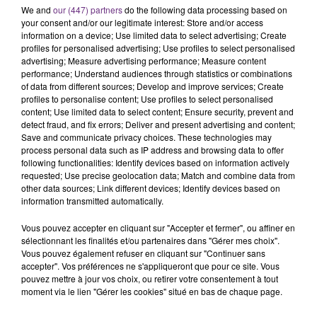
We and
our (447) partners
do the following data processing based on
Alors que les dates de début des vendange 2026
your consent and/or our legitimate interest: Store and/or access
s'est avéré être plus précoce que prévu,
information on a device; Use limited data to select advertising; Create
l'inspection du Travail en profite pour rappeler
profiles for personalised advertising; Use profiles to select personalised
TITRES DIFFUSÉS
advertising; Measure advertising performance; Measure content
les conditions de...
performance; Understand audiences through statistics or combinations
of data from different sources; Develop and improve services; Create
profiles to personalise content; Use profiles to select personalised
6h26
6h26
6h23
6h23
content; Use limited data to select content; Ensure security, prevent and
detect fraud, and fix errors; Deliver and present advertising and content;
Save and communicate privacy choices. These technologies may
process personal data such as IP address and browsing data to offer
following functionalities: Identify devices based on information actively
requested; Use precise geolocation data; Match and combine data from
other data sources; Link different devices; Identify devices based on
information transmitted automatically.
Vous pouvez accepter en cliquant sur "Accepter et fermer", ou affiner en
sélectionnant les finalités et/ou partenaires dans "Gérer mes choix".
BENSON BOONE
BIRDY
Vous pouvez également refuser en cliquant sur "Continuer sans
The Time Of My Life
Skinny Love
accepter". Vos préférences ne s'appliqueront que pour ce site. Vous
pouvez mettre à jour vos choix, ou retirer votre consentement à tout
moment via le lien "Gérer les cookies" situé en bas de chaque page.
6h20
6h20
6h17
6h17