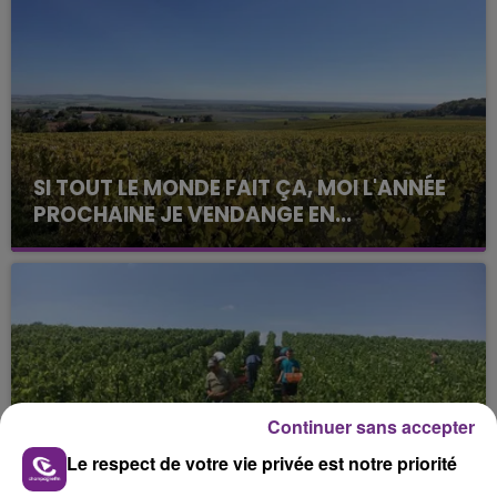
SI TOUT LE MONDE FAIT ÇA, MOI L'ANNÉE
PROCHAINE JE VENDANGE EN...
La vendange en Champagne a débuté ce jeudi 6
août dans la commune de Montgueux (Aube). Du
jamais vu !
Continuer sans accepter
Le respect de votre vie privée est notre priorité
L'INSPECTION DU TRAVAIL RAPPELLE À
L'ORDRE SUR LES CONDITIONS DE...