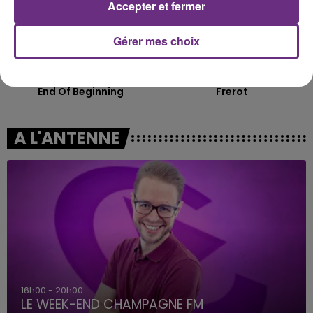
Accepter et fermer
Gérer mes choix
DJO
JEREMY FREROT
End Of Beginning
Frerot
A L'ANTENNE
7h00 - 12h00
LE WEEK-END CHAMPAGNE FM