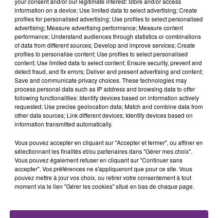
your consent and/or our legitimate interest: Store and/or access
fermer ses portes.
TITRES DIFFUSÉS
information on a device; Use limited data to select advertising; Create
profiles for personalised advertising; Use profiles to select personalised
advertising; Measure advertising performance; Measure content
performance; Understand audiences through statistics or combinations
9h26
9h26
9h23
9h23
of data from different sources; Develop and improve services; Create
profiles to personalise content; Use profiles to select personalised
content; Use limited data to select content; Ensure security, prevent and
detect fraud, and fix errors; Deliver and present advertising and content;
Save and communicate privacy choices. These technologies may
process personal data such as IP address and browsing data to offer
following functionalities: Identify devices based on information actively
requested; Use precise geolocation data; Match and combine data from
other data sources; Link different devices; Identify devices based on
information transmitted automatically.
Vous pouvez accepter en cliquant sur "Accepter et fermer", ou affiner en
LYKKE LI
JULIEN LIEB
I Follow Rivers
Dis-Moi Ou
sélectionnant les finalités et/ou partenaires dans "Gérer mes choix".
Vous pouvez également refuser en cliquant sur "Continuer sans
accepter". Vos préférences ne s'appliqueront que pour ce site. Vous
9h20
9h20
9h18
9h18
pouvez mettre à jour vos choix, ou retirer votre consentement à tout
moment via le lien "Gérer les cookies" situé en bas de chaque page.