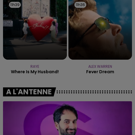
11h39
11h39
11h36
11h36
RAYE
ALEX WARREN
Where Is My Husband!
Fever Dream
A L'ANTENNE