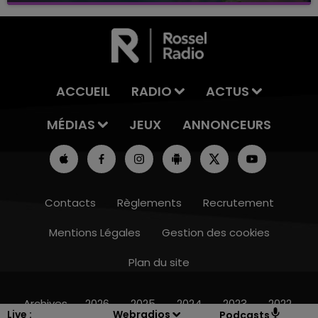
ACCUEIL
RADIO
ACTUS
MÉDIAS
JEUX
ANNONCEURS
Contacts
Règlements
Recrutement
Mentions Légales
Gestion des cookies
Plan du site
19h00 - 19h15
LA POP MACHINE - CHAMPAGNE FM
Archives
2026
2025
2024
2023
2022
Live :
Webradios
Podcasts