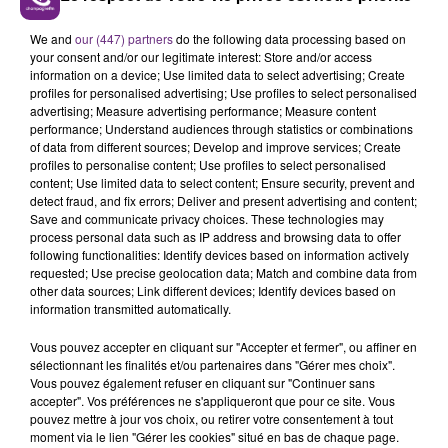
FIL D'ACTUS
We and
our (447) partners
do the following data processing based on
your consent and/or our legitimate interest: Store and/or access
information on a device; Use limited data to select advertising; Create
profiles for personalised advertising; Use profiles to select personalised
advertising; Measure advertising performance; Measure content
performance; Understand audiences through statistics or combinations
of data from different sources; Develop and improve services; Create
profiles to personalise content; Use profiles to select personalised
content; Use limited data to select content; Ensure security, prevent and
detect fraud, and fix errors; Deliver and present advertising and content;
LA CENTRALE NUCLÉAIRE DE CHOOZ
Save and communicate privacy choices. These technologies may
process personal data such as IP address and browsing data to offer
TOUJOURS À L'ARRÊT
following functionalities: Identify devices based on information actively
Cela fait déjà une semaine que la centrale
requested; Use precise geolocation data; Match and combine data from
nucléaire ardennaise est à l'arrêt. Une situation
other data sources; Link different devices; Identify devices based on
information transmitted automatically.
justifiée par la sécheresse intense qui est toujours
présente.
Vous pouvez accepter en cliquant sur "Accepter et fermer", ou affiner en
sélectionnant les finalités et/ou partenaires dans "Gérer mes choix".
Vous pouvez également refuser en cliquant sur "Continuer sans
accepter". Vos préférences ne s'appliqueront que pour ce site. Vous
pouvez mettre à jour vos choix, ou retirer votre consentement à tout
moment via le lien "Gérer les cookies" situé en bas de chaque page.