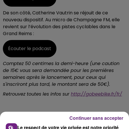
De son côté, Catherine Vautrin se réjouit de ce
nouveau dispositif. Au micro de Champagne FM, elle
revient sur l’évolution des pistes cyclables dans le
Grand Reims :
Écouter le podcast
Comptez 50 centimes la demi-heure (une caution
de 15€ vous sera demandée pour les premières
semaines après le lancement, pour ceux qui
s'inscriront plus tard, le montant sera de 50€).
Retrouvez toutes les infos sur
http://gobeebike.fr/fr/
Continuer sans accepter
Le respect de votre vie privée est notre priorité