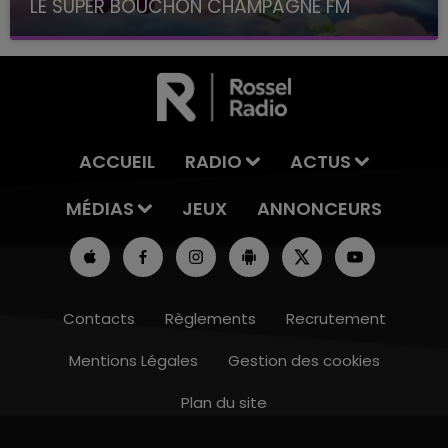
LE SUPER BOUCHON CHAMPAGNE FM
avec La Famille Champagne FM, à 8H10
ACCUEIL
RADIO
ACTUS
MÉDIAS
JEUX
ANNONCEURS
Contacts
Règlements
Recrutement
Mentions Légales
Gestion des cookies
Plan du site
7h00 - 12h00
LE WEEK-END CHAMPAGNE FM