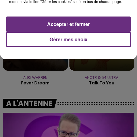
La Lune
Girl Like Me
moment via le lien "Gérer les cookies" situé en bas de chaque page.
11h00
11h00
10h57
10h57
Accepter et fermer
Gérer mes choix
ALEX WARREN
ANOTR & 54 ULTRA
Fever Dream
Talk To You
A L'ANTENNE