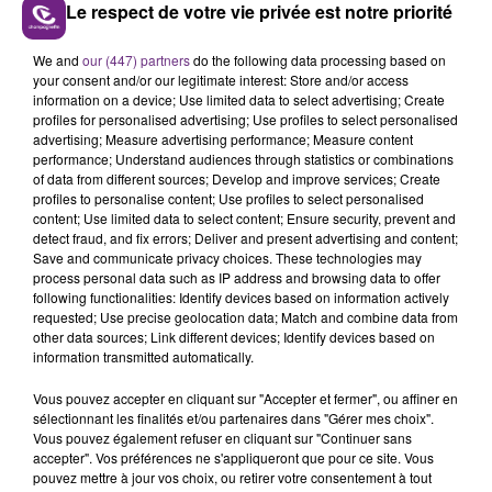
Le respect de votre vie privée est notre priorité
LE MAGASIN JOUÉCLUB DE REIMS FERME
We and
our (447) partners
do the following data processing based on
your consent and/or our legitimate interest: Store and/or access
SES PORTES
information on a device; Use limited data to select advertising; Create
C'était l'une des institutions du centre-ville
profiles for personalised advertising; Use profiles to select personalised
rémois. Le magasin JouéClub est contraint de
advertising; Measure advertising performance; Measure content
performance; Understand audiences through statistics or combinations
fermer ses portes.
TITRES DIFFUSÉS
of data from different sources; Develop and improve services; Create
profiles to personalise content; Use profiles to select personalised
content; Use limited data to select content; Ensure security, prevent and
detect fraud, and fix errors; Deliver and present advertising and content;
11h06
11h06
11h02
11h02
Save and communicate privacy choices. These technologies may
process personal data such as IP address and browsing data to offer
following functionalities: Identify devices based on information actively
requested; Use precise geolocation data; Match and combine data from
other data sources; Link different devices; Identify devices based on
information transmitted automatically.
Vous pouvez accepter en cliquant sur "Accepter et fermer", ou affiner en
sélectionnant les finalités et/ou partenaires dans "Gérer mes choix".
Vous pouvez également refuser en cliquant sur "Continuer sans
accepter". Vos préférences ne s'appliqueront que pour ce site. Vous
CHRISTOPHE MAE
BLACK EYED PEAS & SHAKIRA
pouvez mettre à jour vos choix, ou retirer votre consentement à tout