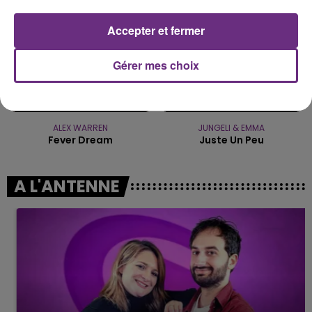
Accepter et fermer
Gérer mes choix
ALEX WARREN
JUNGELI & EMMA
Fever Dream
Juste Un Peu
A L'ANTENNE