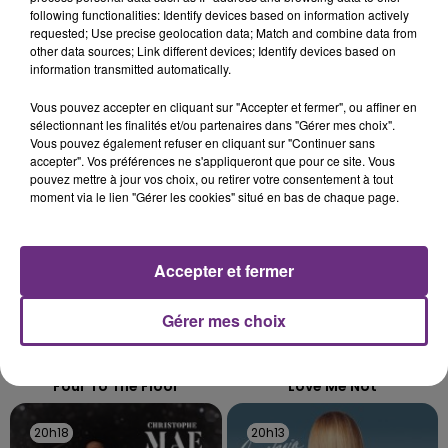
CIRCULATION DANS LES ARDENNES
following functionalities: Identify devices based on information actively
requested; Use precise geolocation data; Match and combine data from
Un feu de remorque s'est déclaré ce mercredi en
other data sources; Link different devices; Identify devices based on
fin de matinée sur l'A34.
information transmitted automatically.
TITRES DIFFUSÉS
Vous pouvez accepter en cliquant sur "Accepter et fermer", ou affiner en
sélectionnant les finalités et/ou partenaires dans "Gérer mes choix".
Vous pouvez également refuser en cliquant sur "Continuer sans
accepter". Vos préférences ne s'appliqueront que pour ce site. Vous
20h23
20h23
20h21
20h21
pouvez mettre à jour vos choix, ou retirer votre consentement à tout
moment via le lien "Gérer les cookies" situé en bas de chaque page.
Accepter et fermer
Gérer mes choix
OFENBACH & STARSAILOR
RAVYN LENAE
Four To The Floor
Love Me Not
20h18
20h18
20h13
20h13