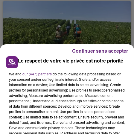
Continuer sans accepter
L'INSPECTION DU TRAVAIL RAPPELLE À
Le respect de votre vie privée est notre priorité
L'ORDRE SUR LES CONDITIONS DE...
Alors que les dates de début des vendange 2026
We and
our (447) partners
do the following data processing based on
s'est avéré être plus précoce que prévu,
your consent and/or our legitimate interest: Store and/or access
l'inspection du Travail en profite pour rappeler
information on a device; Use limited data to select advertising; Create
profiles for personalised advertising; Use profiles to select personalised
les conditions de...
advertising; Measure advertising performance; Measure content
performance; Understand audiences through statistics or combinations
of data from different sources; Develop and improve services; Create
profiles to personalise content; Use profiles to select personalised
content; Use limited data to select content; Ensure security, prevent and
detect fraud, and fix errors; Deliver and present advertising and content;
Save and communicate privacy choices. These technologies may
UN FEU DE REMORQUE BLOQUE LA
process personal data such as IP address and browsing data to offer