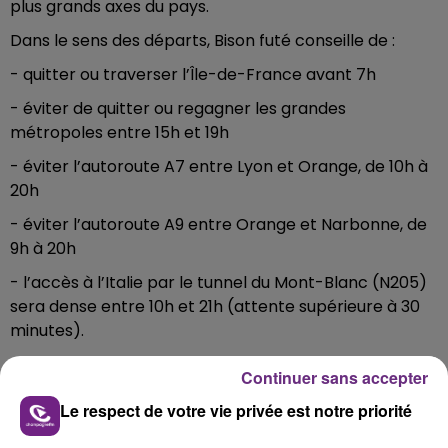
plus grands axes du pays.
Dans le sens des départs, Bison futé conseille de :
- quitter ou traverser l’Île-de-France avant 7h
- éviter de quitter ou regagner les grandes
métropoles entre 15h et 19h
- éviter l’autoroute A7 entre Lyon et Orange, de 10h à
20h
- éviter l’autoroute A9 entre Orange et Narbonne, de
9h à 20h
- l’accès à l’Italie par le tunnel du Mont-Blanc (N205)
sera dense entre 10h et 21h (attente supérieure à 30
minutes).
Continuer sans accepter
FIL D'ACTUS
Le respect de votre vie privée est notre priorité