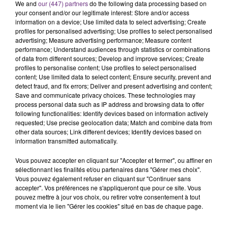
We and
our (447) partners
do the following data processing based on
your consent and/or our legitimate interest: Store and/or access
information on a device; Use limited data to select advertising; Create
profiles for personalised advertising; Use profiles to select personalised
advertising; Measure advertising performance; Measure content
performance; Understand audiences through statistics or combinations
of data from different sources; Develop and improve services; Create
profiles to personalise content; Use profiles to select personalised
SI TOUT LE MONDE FAIT ÇA, MOI L'ANNÉE
content; Use limited data to select content; Ensure security, prevent and
detect fraud, and fix errors; Deliver and present advertising and content;
PROCHAINE JE VENDANGE EN...
Save and communicate privacy choices. These technologies may
La vendange en Champagne a débuté ce jeudi 6
process personal data such as IP address and browsing data to offer
following functionalities: Identify devices based on information actively
août dans la commune de Montgueux (Aube). Du
requested; Use precise geolocation data; Match and combine data from
jamais vu !
other data sources; Link different devices; Identify devices based on
information transmitted automatically.
Vous pouvez accepter en cliquant sur "Accepter et fermer", ou affiner en
sélectionnant les finalités et/ou partenaires dans "Gérer mes choix".
Vous pouvez également refuser en cliquant sur "Continuer sans
accepter". Vos préférences ne s'appliqueront que pour ce site. Vous
pouvez mettre à jour vos choix, ou retirer votre consentement à tout
L'INSPECTION DU TRAVAIL RAPPELLE À
moment via le lien "Gérer les cookies" situé en bas de chaque page.
L'ORDRE SUR LES CONDITIONS DE...