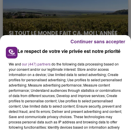
SI TOUT LE MONDE FAIT ÇA, MOI L'ANNÉE
PROCHAINE JE VENDANGE EN...
Continuer sans accepter
La vendange en Champagne a débuté ce jeudi 6
Le respect de votre vie privée est notre priorité
août dans la commune de Montgueux (Aube). Du
jamais vu !
We and
our (447) partners
do the following data processing based on
your consent and/or our legitimate interest: Store and/or access
information on a device; Use limited data to select advertising; Create
profiles for personalised advertising; Use profiles to select personalised
advertising; Measure advertising performance; Measure content
performance; Understand audiences through statistics or combinations
of data from different sources; Develop and improve services; Create
profiles to personalise content; Use profiles to select personalised
L'INSPECTION DU TRAVAIL RAPPELLE À
content; Use limited data to select content; Ensure security, prevent and
detect fraud, and fix errors; Deliver and present advertising and content;
L'ORDRE SUR LES CONDITIONS DE...
Save and communicate privacy choices. These technologies may
Alors que les dates de début des vendange 2026
process personal data such as IP address and browsing data to offer
s'est avéré être plus précoce que prévu,
following functionalities: Identify devices based on information actively