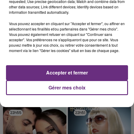
requested; Use precise geolocation data; Match and combine data from
l'inspection du Travail en profite pour rappeler
TITRES DIFFUSÉS
other data sources; Link different devices; Identify devices based on
les conditions de...
information transmitted automatically.
Vous pouvez accepter en cliquant sur "Accepter et fermer", ou affiner en
23h00
23h00
22h58
22h58
sélectionnant les finalités et/ou partenaires dans "Gérer mes choix".
Vous pouvez également refuser en cliquant sur "Continuer sans
accepter". Vos préférences ne s'appliqueront que pour ce site. Vous
pouvez mettre à jour vos choix, ou retirer votre consentement à tout
moment via le lien "Gérer les cookies" situé en bas de chaque page.
Accepter et fermer
Gérer mes choix
ALEX WARREN
DJ GOJA & JASON DERULO &
Fever Dream
MELODY
Mi Chico
22h55
22h55
22h51
22h51