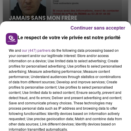
JAMAIS SANS MON FRÈRE
Julien Fourel n'a plus donné signé de vie depuis 5
Continuer sans accepter
mois. Sa sœur poursuit ses recherches pour le
Le respect de votre vie privée est notre priorité
retrouver.
We and
our (447) partners
do the following data processing based on
your consent and/or our legitimate interest: Store and/or access
information on a device; Use limited data to select advertising; Create
profiles for personalised advertising; Use profiles to select personalised
advertising; Measure advertising performance; Measure content
performance; Understand audiences through statistics or combinations
of data from different sources; Develop and improve services; Create
LA CENTRALE NUCLÉAIRE DE CHOOZ
profiles to personalise content; Use profiles to select personalised
TOUJOURS À L'ARRÊT
content; Use limited data to select content; Ensure security, prevent and
detect fraud, and fix errors; Deliver and present advertising and content;
Cela fait déjà une semaine que la centrale
Save and communicate privacy choices. These technologies may
nucléaire ardennaise est à l'arrêt. Une situation
process personal data such as IP address and browsing data to offer
justifiée par la sécheresse intense qui est toujours
following functionalities: Identify devices based on information actively
TITRES DIFFUSÉS
requested; Use precise geolocation data; Match and combine data from
présente.
other data sources; Link different devices; Identify devices based on
information transmitted automatically.