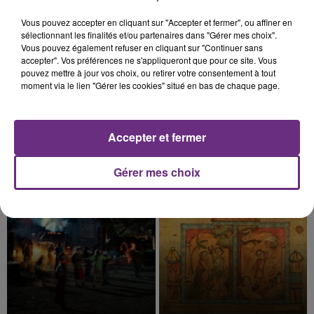
13h43
13h43
13h39
13h39
Vous pouvez accepter en cliquant sur "Accepter et fermer", ou affiner en
sélectionnant les finalités et/ou partenaires dans "Gérer mes choix".
Vous pouvez également refuser en cliquant sur "Continuer sans
accepter". Vos préférences ne s'appliqueront que pour ce site. Vous
pouvez mettre à jour vos choix, ou retirer votre consentement à tout
moment via le lien "Gérer les cookies" situé en bas de chaque page.
Accepter et fermer
INDOCHINE
COLDPLAY
Les Nouveaux Soleils
A Sky Full Of Stars
Gérer mes choix
13h36
13h36
13h33
13h33