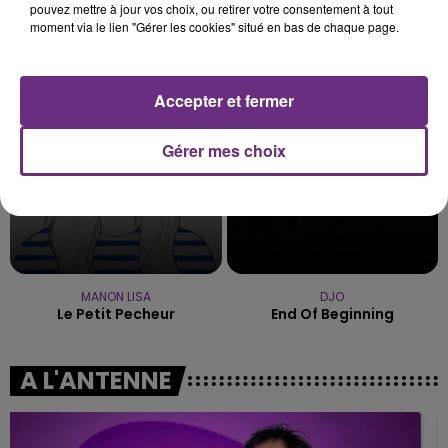
pouvez mettre à jour vos choix, ou retirer votre consentement à tout
ARIANA GRANDE
IYAZ
moment via le lien "Gérer les cookies" situé en bas de chaque page.
Hate That I Made You Love
Replay
Me
6h40
6h40
6h38
6h38
Accepter et fermer
Gérer mes choix
MANON LISA
DJO
Le Petit Pecheur
End Of Beginning
A L'ANTENNE