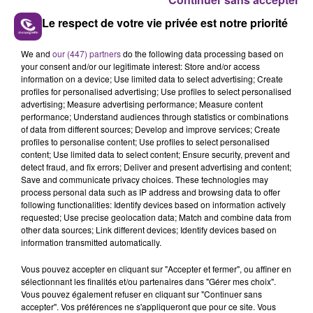
Le respect de votre vie privée est notre priorité
L'INSPECTION DU TRAVAIL RAPPELLE À
We and
our (447) partners
do the following data processing based on
your consent and/or our legitimate interest: Store and/or access
L'ORDRE SUR LES CONDITIONS DE...
information on a device; Use limited data to select advertising; Create
Alors que les dates de début des vendange 2026
profiles for personalised advertising; Use profiles to select personalised
advertising; Measure advertising performance; Measure content
s'est avéré être plus précoce que prévu,
performance; Understand audiences through statistics or combinations
l'inspection du Travail en profite pour rappeler
of data from different sources; Develop and improve services; Create
TITRES DIFFUSÉS
les conditions de...
profiles to personalise content; Use profiles to select personalised
content; Use limited data to select content; Ensure security, prevent and
detect fraud, and fix errors; Deliver and present advertising and content;
6h46
6h46
6h43
6h43
Save and communicate privacy choices. These technologies may
process personal data such as IP address and browsing data to offer
following functionalities: Identify devices based on information actively
requested; Use precise geolocation data; Match and combine data from
other data sources; Link different devices; Identify devices based on
information transmitted automatically.
Vous pouvez accepter en cliquant sur "Accepter et fermer", ou affiner en
sélectionnant les finalités et/ou partenaires dans "Gérer mes choix".
Vous pouvez également refuser en cliquant sur "Continuer sans
accepter". Vos préférences ne s'appliqueront que pour ce site. Vous