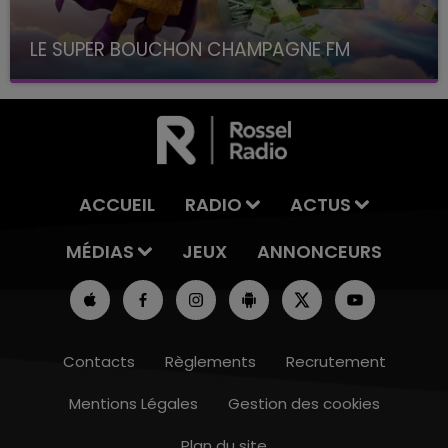
LE SUPER BOUCHON CHAMPAGNE FM
avec La Famille Champagne FM, à 8H10
ACCUEIL
RADIO
ACTUS
MÉDIAS
JEUX
ANNONCEURS
Contacts
Règlements
Recrutement
Mentions Légales
Gestion des cookies
Plan du site