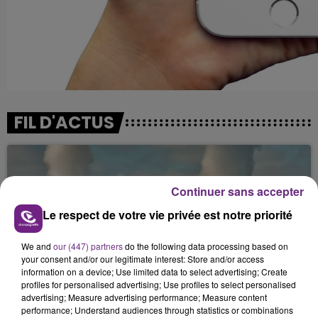
FIL D'ACTUS
Continuer sans accepter
Le respect de votre vie privée est notre priorité
We and
our (447) partners
do the following data processing based on
your consent and/or our legitimate interest: Store and/or access
LA CENTRALE NUCLÉAIRE DE CHOOZ
information on a device; Use limited data to select advertising; Create
profiles for personalised advertising; Use profiles to select personalised
TOUJOURS À L'ARRÊT
advertising; Measure advertising performance; Measure content
Cela fait déjà une semaine que la centrale
performance; Understand audiences through statistics or combinations