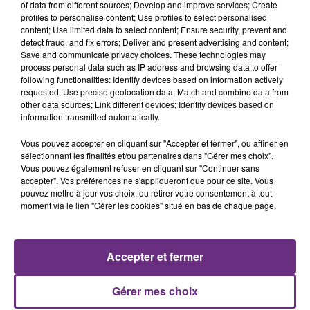
of data from different sources; Develop and improve services; Create
nucléaire ardennaise est à l'arrêt. Une situation
profiles to personalise content; Use profiles to select personalised
justifiée par la sécheresse intense qui est toujours
content; Use limited data to select content; Ensure security, prevent and
présente.
detect fraud, and fix errors; Deliver and present advertising and content;
Save and communicate privacy choices. These technologies may
process personal data such as IP address and browsing data to offer
following functionalities: Identify devices based on information actively
requested; Use precise geolocation data; Match and combine data from
other data sources; Link different devices; Identify devices based on
information transmitted automatically.
LE MAGASIN JOUÉCLUB DE REIMS FERME
Vous pouvez accepter en cliquant sur "Accepter et fermer", ou affiner en
SES PORTES
sélectionnant les finalités et/ou partenaires dans "Gérer mes choix".
C'était l'une des institutions du centre-ville
Vous pouvez également refuser en cliquant sur "Continuer sans
rémois. Le magasin JouéClub est contraint de
accepter". Vos préférences ne s'appliqueront que pour ce site. Vous
pouvez mettre à jour vos choix, ou retirer votre consentement à tout
fermer ses portes.
TITRES DIFFUSÉS
moment via le lien "Gérer les cookies" situé en bas de chaque page.
18h20
18h20
18h18
18h18
Accepter et fermer
Gérer mes choix