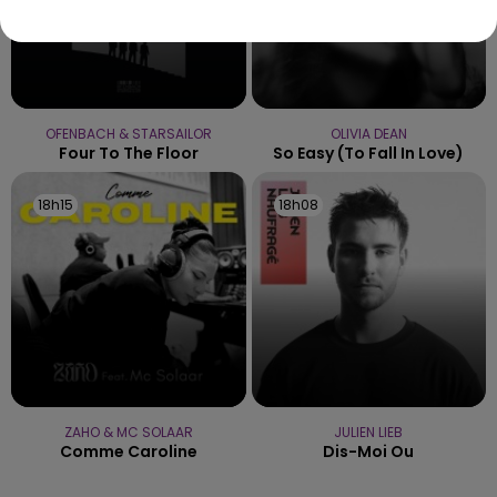
OFENBACH & STARSAILOR
OLIVIA DEAN
Four To The Floor
So Easy (to Fall In Love)
18h15
18h15
18h08
18h08
ZAHO & MC SOLAAR
JULIEN LIEB
Comme Caroline
Dis-Moi Ou