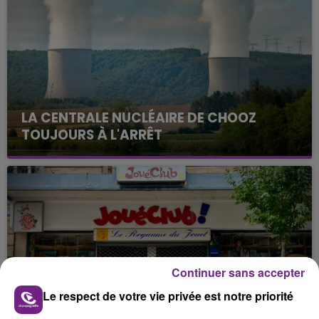
LA CENTRALE NUCLÉAIRE DE CHOOZ
TOUJOURS À L'ARRÊT
Cela fait déjà une semaine que la centrale
nucléaire ardennaise est à l'arrêt. Une situation
justifiée par la sécheresse intense qui est toujours
présente.
Continuer sans accepter
LE MAGASIN JOUÉCLUB DE REIMS FERME
Le respect de votre vie privée est notre priorité
SES PORTES