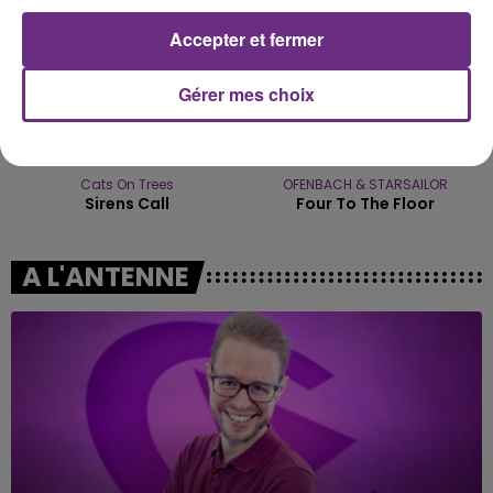
Accepter et fermer
Gérer mes choix
Cats On Trees
OFENBACH & STARSAILOR
Sirens Call
Four To The Floor
A L'ANTENNE