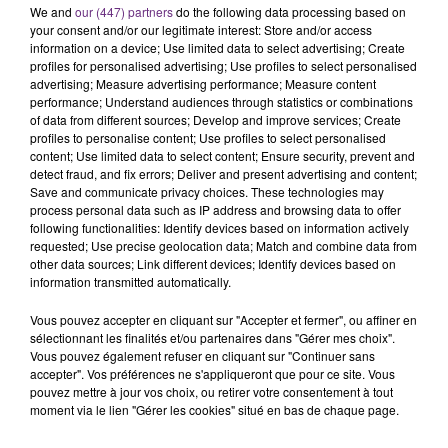
We and
our (447) partners
do the following data processing based on
C'était l'une des institutions du centre-ville
your consent and/or our legitimate interest: Store and/or access
rémois. Le magasin JouéClub est contraint de
information on a device; Use limited data to select advertising; Create
fermer ses portes.
profiles for personalised advertising; Use profiles to select personalised
TITRES DIFFUSÉS
advertising; Measure advertising performance; Measure content
performance; Understand audiences through statistics or combinations
of data from different sources; Develop and improve services; Create
profiles to personalise content; Use profiles to select personalised
15h21
15h21
15h18
15h18
content; Use limited data to select content; Ensure security, prevent and
detect fraud, and fix errors; Deliver and present advertising and content;
Save and communicate privacy choices. These technologies may
process personal data such as IP address and browsing data to offer
following functionalities: Identify devices based on information actively
requested; Use precise geolocation data; Match and combine data from
other data sources; Link different devices; Identify devices based on
information transmitted automatically.
Vous pouvez accepter en cliquant sur "Accepter et fermer", ou affiner en
sélectionnant les finalités et/ou partenaires dans "Gérer mes choix".
LINKIN PARK
ORIA
Vous pouvez également refuser en cliquant sur "Continuer sans
Lost
Soiree Mondaine
accepter". Vos préférences ne s'appliqueront que pour ce site. Vous
pouvez mettre à jour vos choix, ou retirer votre consentement à tout
moment via le lien "Gérer les cookies" situé en bas de chaque page.
15h10
15h10
15h07
15h07