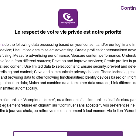
15h00 - 19h00
Contin
LE CLUB CHAMPAGNE FM
Le respect de votre vie privée est notre priorité
ers
do the following data processing based on your consent and/or our legitimate int
device; Use limited data to select advertising; Create profiles for personalised adver
vertising; Measure advertising performance; Measure content performance; Unders
ns of data from different sources; Develop and improve services; Create profiles to 
alised content; Use limited data to select content; Ensure security, prevent and detect
VENEZ FÊTER CE WEEK-END
ertising and content; Save and communicate privacy choices. These technologies
and browsing data to offer following functionalities: Identify devices based on infor
L'ANNIVERSAIRE DE WOINIC
eolocation data; Match and combine data from other data sources; Link different de
Ce samedi 8 août sera un grand jour :
nsmitted automatically.
l'anniversaire du plus gros sanglier du monde.
cliquant sur "Accepter et fermer", ou affiner en sélectionnant les finalités et/ou pa
Une fête est donc organisée et vous êtes tous
 également refuser en cliquant sur "Continuer sans accepter". Vos préférences ne 
conviés !
tre à jour vos choix, ou retirer votre consentement à tout moment via le lien "Gérer 