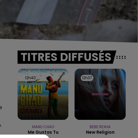
TITRES DIFFUSÉS
12h40
12h40
12h37
12h37
e
.
MANU CHAO
BEBE REXHA
Me Gustas Tu
New Religion