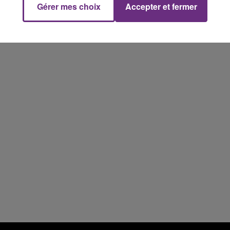
Gérer mes choix
Accepter et fermer
19h00 - 19h15
LA POP MACHINE - CHAMPAGNE FM