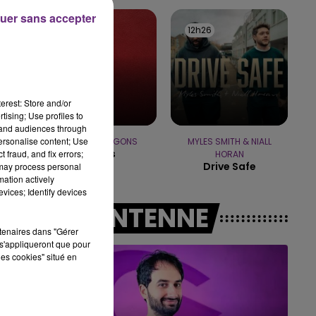
19h00 - 19h15
uer sans accepter
LA POP MACHINE - CHAMPAGNE FM
12h29
12h29
12h26
12h26
erest: Store and/or
tising; Use profiles to
tand audiences through
personalise content; Use
IMAGINE DRAGONS
MYLES SMITH & NIALL
Waves
 fraud, and fix errors;
HORAN
Drive Safe
 may process personal
mation actively
vices; Identify devices
A L'ANTENNE
rtenaires dans "Gérer
s'appliqueront que pour
les cookies" situé en