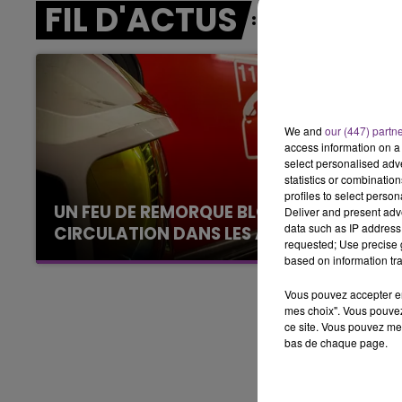
FIL D'ACTUS
14h00 - 15h00
LA RADIO POP
We and
our (447) partn
access information on a 
select personalised ad
statistics or combinatio
profiles to select person
UN FEU DE REMORQUE BLOQUE LA
Deliver and present adv
data such as IP address 
CIRCULATION DANS LES ARDENNES
requested; Use precise g
Un feu de remorque s'est déclaré ce mercredi
based on information tra
en fin de matinée sur l'A34.
Vous pouvez accepter en 
mes choix". Vous pouvez
ce site. Vous pouvez met
bas de chaque page.