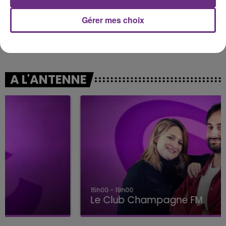
Gérer mes choix
JENNIFER LOPEZ & DAVID GUETTA
ADELE CASTILLON
Save Me Tonight
Ete Avec Toi
A L'ANTENNE
15h00 - 19h00
Le Club Champagne FM