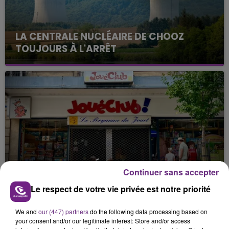
LA CENTRALE NUCLÉAIRE DE CHOOZ
TOUJOURS À L'ARRÊT
Cela fait déjà une semaine que la centrale
nucléaire ardennaise est à l'arrêt. Une situation
justifiée par la sécheresse intense qui est toujours
présente.
LE MAGASIN JOUÉCLUB DE REIMS FERME
Continuer sans accepter
SES PORTES
Le respect de votre vie privée est notre priorité
C'était l'une des institutions du centre-ville
rémois. Le magasin JouéClub est contraint de
We and
our (447) partners
do the following data processing based on
fermer ses portes.
TITRES DIFFUSÉS
your consent and/or our legitimate interest: Store and/or access