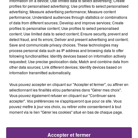
information on a device; Use limited data to select advertising; Create
profiles for personalised advertising; Use profiles to select personalised
advertising; Measure advertising performance; Measure content
22h06
22h06
22h02
22h02
performance; Understand audiences through statistics or combinations
of data from different sources; Develop and improve services; Create
profiles to personalise content; Use profiles to select personalised
content; Use limited data to select content; Ensure security, prevent and
detect fraud, and fix errors; Deliver and present advertising and content;
Save and communicate privacy choices. These technologies may
process personal data such as IP address and browsing data to offer
following functionalities: Identify devices based on information actively
requested; Use precise geolocation data; Match and combine data from
other data sources; Link different devices; Identify devices based on
information transmitted automatically.
BEBE REXHA
GREGORY LEMARCHAL
New Religion
Ecris L'histoire
Vous pouvez accepter en cliquant sur "Accepter et fermer", ou affiner en
sélectionnant les finalités et/ou partenaires dans "Gérer mes choix".
Vous pouvez également refuser en cliquant sur "Continuer sans
21h59
21h59
21h55
21h55
accepter". Vos préférences ne s'appliqueront que pour ce site. Vous
pouvez mettre à jour vos choix, ou retirer votre consentement à tout
moment via le lien "Gérer les cookies" situé en bas de chaque page.
Accepter et fermer