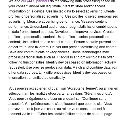
We and
our (447) partners
do the following data processing based on
rémois. Le magasin JouéClub est contraint de
your consent and/or our legitimate interest: Store and/or access
information on a device; Use limited data to select advertising; Create
fermer ses portes.
TITRES DIFFUSÉS
profiles for personalised advertising; Use profiles to select personalised
advertising; Measure advertising performance; Measure content
performance; Understand audiences through statistics or combinations
of data from different sources; Develop and improve services; Create
6h30
6h30
6h26
6h26
profiles to personalise content; Use profiles to select personalised
content; Use limited data to select content; Ensure security, prevent and
detect fraud, and fix errors; Deliver and present advertising and content;
Save and communicate privacy choices. These technologies may
process personal data such as IP address and browsing data to offer
following functionalities: Identify devices based on information actively
requested; Use precise geolocation data; Match and combine data from
other data sources; Link different devices; Identify devices based on
information transmitted automatically.
Vous pouvez accepter en cliquant sur "Accepter et fermer", ou affiner en
sélectionnant les finalités et/ou partenaires dans "Gérer mes choix".
DIDO
OLIVIA RODRIGO
White Flag
Stupid Song
Vous pouvez également refuser en cliquant sur "Continuer sans
accepter". Vos préférences ne s'appliqueront que pour ce site. Vous
pouvez mettre à jour vos choix, ou retirer votre consentement à tout
6h23
6h23
6h19
6h19
moment via le lien "Gérer les cookies" situé en bas de chaque page.