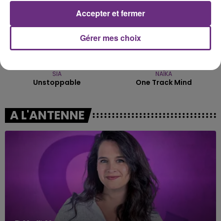
Accepter et fermer
Gérer mes choix
SIA
NAÏKA
Unstoppable
One Track Mind
A L'ANTENNE