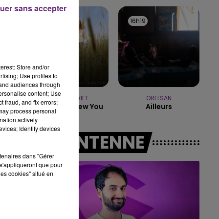
16h00 - 20h00
uer sans accepter
LE WEEK-END CHAMPAGNE FM
16h21
16h21
16h19
16h19
erest: Store and/or
tising; Use profiles to
tand audiences through
personalise content; Use
TAYLOR SWIFT
ORELSAN
 fraud, and fix errors;
I Knew It, I Knew You
Ailleurs
 may process personal
mation actively
vices; Identify devices
A L'ANTENNE
rtenaires dans "Gérer
s'appliqueront que pour
les cookies" situé en