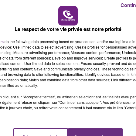
7h00 - 12h00
Contin
LE WEEK-END CHAMPAGNE FM
Le respect de votre vie privée est notre priorité
LE MAGASIN JOUÉCLUB DE REIMS FERME
SES PORTES
ers
do the following data processing based on your consent and/or our legitimate int
C'était l'une des institutions du centre-ville
device; Use limited data to select advertising; Create profiles for personalised adver
vertising; Measure advertising performance; Measure content performance; Unders
rémois. Le magasin JouéClub est contraint de
ns of data from different sources; Develop and improve services; Create profiles to 
fermer ses portes.
alised content; Use limited data to select content; Ensure security, prevent and detect
ertising and content; Save and communicate privacy choices. These technologies
and browsing data to offer following functionalities: Identify devices based on infor
eolocation data; Match and combine data from other data sources; Link different de
nsmitted automatically.
cliquant sur "Accepter et fermer", ou affiner en sélectionnant les finalités et/ou pa
 également refuser en cliquant sur "Continuer sans accepter". Vos préférences ne 
tre à jour vos choix, ou retirer votre consentement à tout moment via le lien "Gérer 