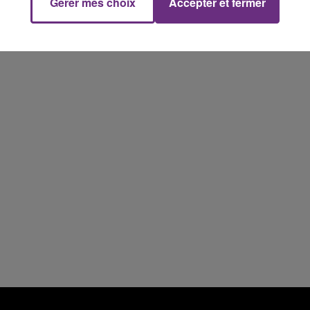
Gérer mes choix
Accepter et fermer
16h00 - 20h00
M
LE WEEK-END CHAMPAGNE FM