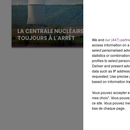
16h00 - 20h00
LE WEEK-END CHAMPAGNE FM
LA CENTRALE NUCLÉAIRE DE CHOOZ
TOUJOURS À L'ARRÊT
We and
our (447) partn
Cela fait déjà une semaine que la centrale
access information on a 
select personalised ad
nucléaire ardennaise est à l'arrêt. Une situation
statistics or combinatio
justifiée par la sécheresse intense qui est
profiles to select person
toujours présente.
Deliver and present adv
data such as IP address 
requested; Use precise g
based on information tra
Vous pouvez accepter en 
mes choix". Vous pouvez
ce site. Vous pouvez met
bas de chaque page.