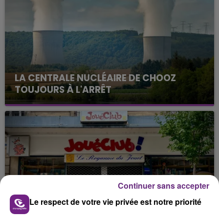
LA CENTRALE NUCLÉAIRE DE CHOOZ
TOUJOURS À L'ARRÊT
Cela fait déjà une semaine que la centrale
nucléaire ardennaise est à l'arrêt. Une situation
justifiée par la sécheresse intense qui est toujours
présente.
Continuer sans accepter
LE MAGASIN JOUÉCLUB DE REIMS FERME
Le respect de votre vie privée est notre priorité
SES PORTES