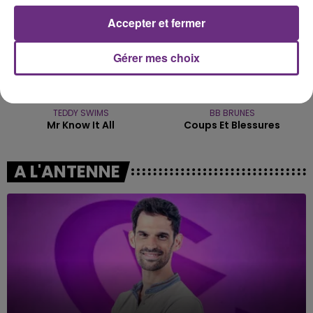
Accepter et fermer
Gérer mes choix
TEDDY SWIMS
BB BRUNES
Mr Know It All
Coups Et Blessures
A L'ANTENNE