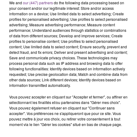
C'était l'une des institutions du centre-ville
We and
our (447) partners
do the following data processing based on
your consent and/or our legitimate interest: Store and/or access
rémois. Le magasin JouéClub est contraint de
information on a device; Use limited data to select advertising; Create
fermer ses portes.
profiles for personalised advertising; Use profiles to select personalised
TITRES DIFFUSÉS
advertising; Measure advertising performance; Measure content
performance; Understand audiences through statistics or combinations
of data from different sources; Develop and improve services; Create
profiles to personalise content; Use profiles to select personalised
19h42
19h42
19h38
19h38
content; Use limited data to select content; Ensure security, prevent and
detect fraud, and fix errors; Deliver and present advertising and content;
Save and communicate privacy choices. These technologies may
process personal data such as IP address and browsing data to offer
following functionalities: Identify devices based on information actively
requested; Use precise geolocation data; Match and combine data from
other data sources; Link different devices; Identify devices based on
information transmitted automatically.
Vous pouvez accepter en cliquant sur "Accepter et fermer", ou affiner en
sélectionnant les finalités et/ou partenaires dans "Gérer mes choix".
CHRISTOPHE MAE
RAYE
Vous pouvez également refuser en cliquant sur "Continuer sans
La Lune
Where Is My Husband!
accepter". Vos préférences ne s'appliqueront que pour ce site. Vous
pouvez mettre à jour vos choix, ou retirer votre consentement à tout
19h35
19h35
19h28
19h28
moment via le lien "Gérer les cookies" situé en bas de chaque page.