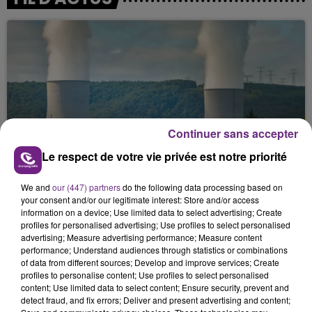
Continuer sans accepter
LA CENTRALE NUCLÉAIRE DE CHOOZ
Le respect de votre vie privée est notre priorité
TOUJOURS À L'ARRÊT
Cela fait déjà une semaine que la centrale
We and
our (447) partners
do the following data processing based on
nucléaire ardennaise est à l'arrêt. Une situation
your consent and/or our legitimate interest: Store and/or access
information on a device; Use limited data to select advertising; Create
justifiée par la sécheresse intense qui est toujours
profiles for personalised advertising; Use profiles to select personalised
présente.
advertising; Measure advertising performance; Measure content
performance; Understand audiences through statistics or combinations
of data from different sources; Develop and improve services; Create
profiles to personalise content; Use profiles to select personalised
content; Use limited data to select content; Ensure security, prevent and
detect fraud, and fix errors; Deliver and present advertising and content;