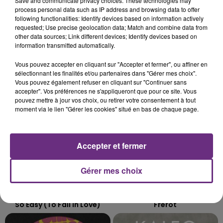
Save and communicate privacy choices. These technologies may
LE MAGASIN JOUÉCLUB DE REIMS FERME
process personal data such as IP address and browsing data to offer
SES PORTES
following functionalities: Identify devices based on information actively
requested; Use precise geolocation data; Match and combine data from
C'était l'une des institutions du centre-ville
other data sources; Link different devices; Identify devices based on
rémois. Le magasin JouéClub est contraint de
information transmitted automatically.
fermer ses portes.
TITRES DIFFUSÉS
Vous pouvez accepter en cliquant sur "Accepter et fermer", ou affiner en
sélectionnant les finalités et/ou partenaires dans "Gérer mes choix".
Vous pouvez également refuser en cliquant sur "Continuer sans
accepter". Vos préférences ne s'appliqueront que pour ce site. Vous
12h35
12h35
12h33
12h33
pouvez mettre à jour vos choix, ou retirer votre consentement à tout
moment via le lien "Gérer les cookies" situé en bas de chaque page.
Accepter et fermer
Gérer mes choix
OLIVIA DEAN
JEREMY FREROT
So Easy (to Fall In Love)
Frerot