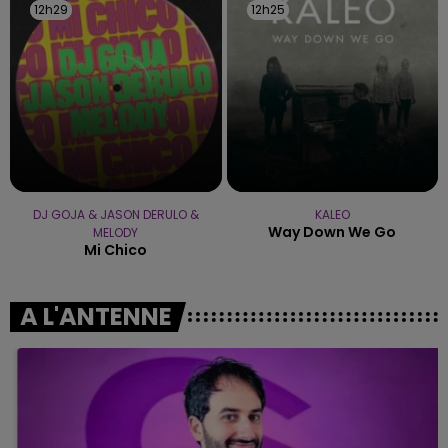
12h29
12h29
12h25
12h25
DJ GOJA & JASON DERULO &
KALEO
Way Down We Go
MELODY
Mi Chico
A L'ANTENNE