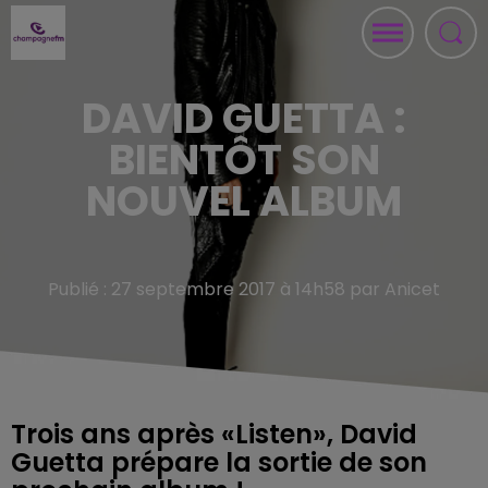
DAVID GUETTA :
BIENTÔT SON
NOUVEL ALBUM
Publié : 27 septembre 2017 à 14h58 par Anicet
Trois ans après «Listen», David
Guetta prépare la sortie de son