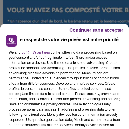
Continuer sans accepter
#MardiConseil
Le respect de votre vie privée est notre priorité
�xÈ�xÈ‍'�️�xÈ�xÈ‍'️ "Je suis serein, j'ai déjà mon
We and
our (447) partners
do the following data processing based on
billet de train " Ü&�xa`
https://t.co/q8VSY92Aso
your consent and/or our legitimate interest: Store and/or access
information on a device; Use limited data to select advertising; Create
— TER Grand Est (@TERGrandEst)
19 mars 2019
profiles for personalised advertising; Use profiles to select personalised
advertising; Measure advertising performance; Measure content
performance; Understand audiences through statistics or combinations
FIL D'ACTUS
of data from different sources; Develop and improve services; Create
profiles to personalise content; Use profiles to select personalised
content; Use limited data to select content; Ensure security, prevent and
detect fraud, and fix errors; Deliver and present advertising and content;
Save and communicate privacy choices. These technologies may
process personal data such as IP address and browsing data to offer
following functionalities: Identify devices based on information actively
requested; Use precise geolocation data; Match and combine data from
other data sources; Link different devices; Identify devices based on