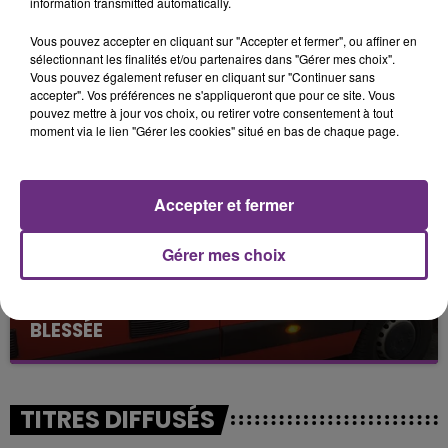
information transmitted automatically.
Vous pouvez accepter en cliquant sur "Accepter et fermer", ou affiner en
LE MAGASIN JOUÉCLUB DE REIMS FERME
sélectionnant les finalités et/ou partenaires dans "Gérer mes choix".
SES PORTES
Vous pouvez également refuser en cliquant sur "Continuer sans
accepter". Vos préférences ne s'appliqueront que pour ce site. Vous
C'était l'une des institutions du centre-ville
pouvez mettre à jour vos choix, ou retirer votre consentement à tout
rémois. Le magasin JouéClub est contraint de
moment via le lien "Gérer les cookies" situé en bas de chaque page.
fermer ses portes.
Accepter et fermer
Gérer mes choix
UNE JEUNE AUTOMOBILISTE GRIÈVEMENT
BLESSÉE
Une automobiliste s'est retrouvée piégée dans
son véhicule après une collision avec un poids
lourd. Très grièvement blessée, la jeune femme
TITRES DIFFUSÉS
de 20 ans a été...