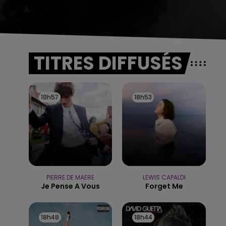
TITRES DIFFUSÉS
18h57
18h57
18h53
18h53
PIERRE DE MAERE
LEWIS CAPALDI
Je Pense A Vous
Forget Me
18h48
18h48
18h44
18h44