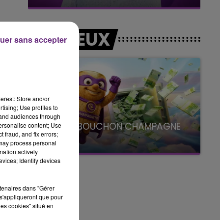
LES JEUX
uer sans accepter
erest: Store and/or
tising; Use profiles to
tand audiences through
LE SUPER BOUCHON CHAMPAGNE
personalise content; Use
 fraud, and fix errors;
FM
 may process personal
avec La Famille Champagne FM, à 8H10
mation actively
vices; Identify devices
rtenaires dans "Gérer
s'appliqueront que pour
les cookies" situé en