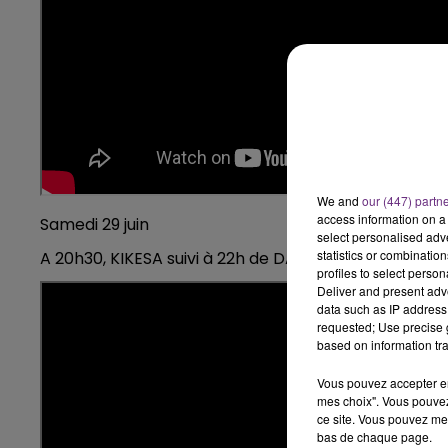
We and
our (447) partn
access information on a 
Samedi 29 juin
select personalised ad
statistics or combinatio
A 20h30, KIKESA suivi à 22h de DADJU
profiles to select person
Deliver and present adv
data such as IP address 
requested; Use precise g
based on information tra
Vous pouvez accepter en 
mes choix". Vous pouvez
ce site. Vous pouvez met
bas de chaque page.