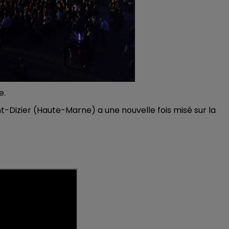
11h00 - 16h00
LE WEEK-END CHAMPAGNE FM
e.
nt-Dizier (Haute-Marne) a une nouvelle fois misé sur la
16h00 - 20h00
FM
Le Week-end Champagne FM