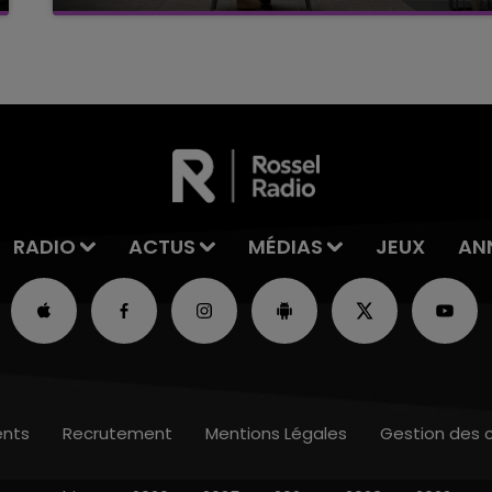
C'était l'une des institutions du centre-ville
rémois. Le magasin JouéClub est contraint de
fermer ses portes.
RADIO
ACTUS
MÉDIAS
JEUX
AN
nts
Recrutement
Mentions Légales
Gestion des 