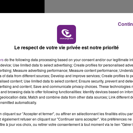
Contin
Le respect de votre vie privée est notre priorité
ers
do the following data processing based on your consent and/or our legitimate int
device; Use limited data to select advertising; Create profiles for personalised adver
vertising; Measure advertising performance; Measure content performance; Unders
ns of data from different sources; Develop and improve services; Create profiles to 
alised content; Use limited data to select content; Ensure security, prevent and detect
ertising and content; Save and communicate privacy choices. These technologies
and browsing data to offer following functionalities: Identify devices based on infor
eolocation data; Match and combine data from other data sources; Link different de
nsmitted automatically.
cliquant sur "Accepter et fermer", ou affiner en sélectionnant les finalités et/ou pa
 également refuser en cliquant sur "Continuer sans accepter". Vos préférences ne 
tre à jour vos choix, ou retirer votre consentement à tout moment via le lien "Gérer 