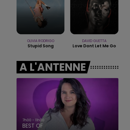
16h00 - 20h00
LE WEEK-END CHAMPAGNE FM
OLIVIA RODRIGO
DAVID GUETTA
Stupid Song
Love Dont Let Me Go
A L'ANTENNE
7h00 - 11h00
BEST OF