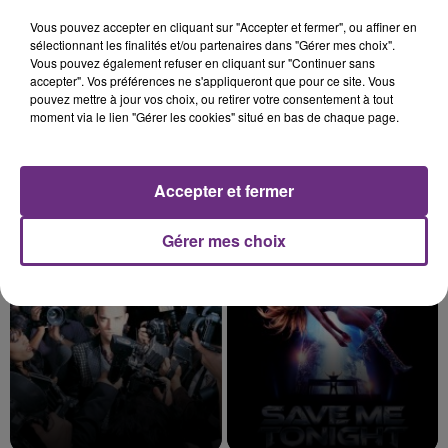
8h11
8h11
8h08
8h08
Vous pouvez accepter en cliquant sur "Accepter et fermer", ou affiner en
sélectionnant les finalités et/ou partenaires dans "Gérer mes choix".
Vous pouvez également refuser en cliquant sur "Continuer sans
accepter". Vos préférences ne s'appliqueront que pour ce site. Vous
pouvez mettre à jour vos choix, ou retirer votre consentement à tout
moment via le lien "Gérer les cookies" situé en bas de chaque page.
Accepter et fermer
KYO
TAME IMPALA & JENNIE
Le Graal
Dracula
Gérer mes choix
8h03
8h03
8h00
8h00