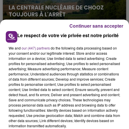
LA CENTRALE NUCLÉAIRE DE CHOOZ
TOUJOURS À L'ARRÊT
Cela fait déjà une semaine que la centrale
Continuer sans accepter
nucléaire ardennaise est à l'arrêt. Une situation
Le respect de votre vie privée est notre priorité
justifiée par la sécheresse intense qui est toujours
présente.
We and
our (447) partners
do the following data processing based on
your consent and/or our legitimate interest: Store and/or access
information on a device; Use limited data to select advertising; Create
profiles for personalised advertising; Use profiles to select personalised
advertising; Measure advertising performance; Measure content
performance; Understand audiences through statistics or combinations
LE MAGASIN JOUÉCLUB DE REIMS FERME
of data from different sources; Develop and improve services; Create
profiles to personalise content; Use profiles to select personalised
SES PORTES
content; Use limited data to select content; Ensure security, prevent and
C'était l'une des institutions du centre-ville
detect fraud, and fix errors; Deliver and present advertising and content;
Save and communicate privacy choices. These technologies may
rémois. Le magasin JouéClub est contraint de
process personal data such as IP address and browsing data to offer
fermer ses portes.
TITRES DIFFUSÉS
following functionalities: Identify devices based on information actively
requested; Use precise geolocation data; Match and combine data from
other data sources; Link different devices; Identify devices based on
information transmitted automatically.