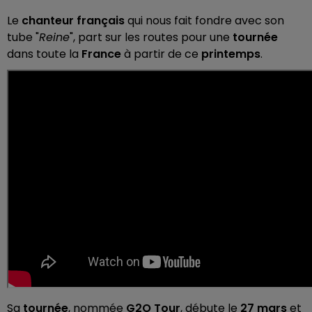
Le
chanteur français
qui nous fait fondre avec son
tube "
Reine
", part sur les routes pour une
tournée
dans toute la
France
à partir de ce
printemps
.
Sa
tournée
, nommée
G2O Tour
, débute le
27 mars
et