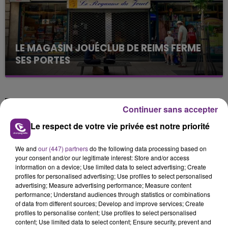
LE MAGASIN JOUÉCLUB DE REIMS FERME
SES PORTES
C'était l'une des institutions du centre-ville
rémois. Le magasin JouéClub est contraint de
fermer ses portes.
TITRES DIFFUSÉS
Continuer sans accepter
Le respect de votre vie privée est notre priorité
13h01
13h01
12h57
12h57
We and
our (447) partners
do the following data processing based on
your consent and/or our legitimate interest: Store and/or access
information on a device; Use limited data to select advertising; Create
profiles for personalised advertising; Use profiles to select personalised
advertising; Measure advertising performance; Measure content
performance; Understand audiences through statistics or combinations
of data from different sources; Develop and improve services; Create
profiles to personalise content; Use profiles to select personalised
content; Use limited data to select content; Ensure security, prevent and