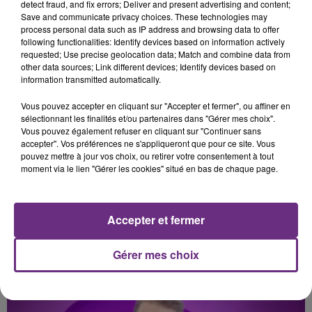
detect fraud, and fix errors; Deliver and present advertising and content;
Save and communicate privacy choices. These technologies may
JENNIFER LOPEZ & DAVID GUETTA
TEDDY SWIMS
Save Me Tonight
The Door
process personal data such as IP address and browsing data to offer
following functionalities: Identify devices based on information actively
requested; Use precise geolocation data; Match and combine data from
12h50
12h50
12h48
12h48
other data sources; Link different devices; Identify devices based on
information transmitted automatically.
Vous pouvez accepter en cliquant sur "Accepter et fermer", ou affiner en
sélectionnant les finalités et/ou partenaires dans "Gérer mes choix".
Vous pouvez également refuser en cliquant sur "Continuer sans
accepter". Vos préférences ne s'appliqueront que pour ce site. Vous
pouvez mettre à jour vos choix, ou retirer votre consentement à tout
moment via le lien "Gérer les cookies" situé en bas de chaque page.
AMBRE
P!NK
J'me Demande
Can We Pretend
Accepter et fermer
Gérer mes choix
A L'ANTENNE