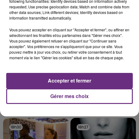
following functionalities: Identify devices based on information actively
C'était l'une des institutions du centre-ville
requested; Use precise geolocation data; Match and combine data from
rémois. Le magasin JouéClub est contraint de
other data sources; Link different devices; Identify devices based on
information transmitted automatically.
fermer ses portes.
TITRES DIFFUSÉS
Vous pouvez accepter en cliquant sur "Accepter et fermer", ou affiner en
sélectionnant les finalités et/ou partenaires dans "Gérer mes choix".
Vous pouvez également refuser en cliquant sur "Continuer sans
18h39
18h39
18h36
18h36
accepter". Vos préférences ne s'appliqueront que pour ce site. Vous
pouvez mettre à jour vos choix, ou retirer votre consentement à tout
moment via le lien "Gérer les cookies" situé en bas de chaque page.
Accepter et fermer
Gérer mes choix
ALEX WARREN
TEMPER CITY
Carry You Home
Self Aware
18h30
18h30
18h27
18h27