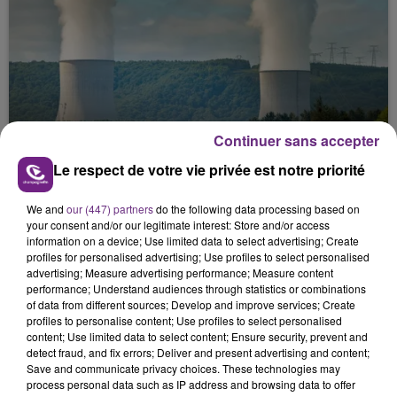
Continuer sans accepter
LA CENTRALE NUCLÉAIRE DE CHOOZ
TOUJOURS À L'ARRÊT
Le respect de votre vie privée est notre priorité
Cela fait déjà une semaine que la centrale
nucléaire ardennaise est à l'arrêt. Une situation
We and
our (447) partners
do the following data processing based on
your consent and/or our legitimate interest: Store and/or access
justifiée par la sécheresse intense qui est toujours
information on a device; Use limited data to select advertising; Create
présente.
profiles for personalised advertising; Use profiles to select personalised
advertising; Measure advertising performance; Measure content
performance; Understand audiences through statistics or combinations
of data from different sources; Develop and improve services; Create
profiles to personalise content; Use profiles to select personalised
content; Use limited data to select content; Ensure security, prevent and
detect fraud, and fix errors; Deliver and present advertising and content;
LE MAGASIN JOUÉCLUB DE REIMS FERME
Save and communicate privacy choices. These technologies may
process personal data such as IP address and browsing data to offer
SES PORTES