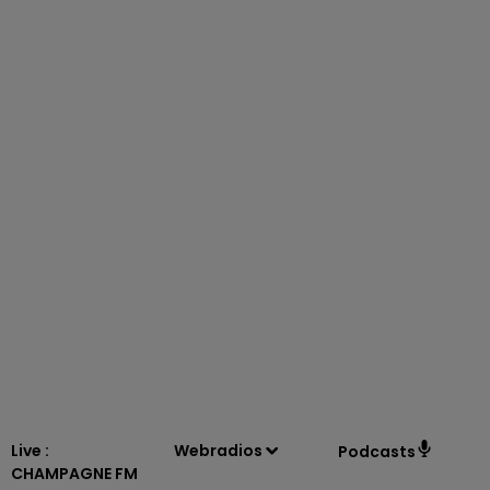
16h00 - 20h00
LE WEEK-END CHAMPAGNE FM
Live :
Webradios
Podcasts
CHAMPAGNE FM