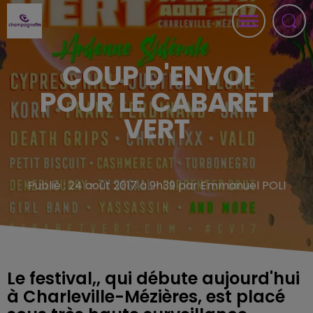
COUP D'ENVOI
POUR LE CABARET
VERT
Publié : 24 août 2017 à 9h39 par Emmanuel POLI
Le festival,, qui débute aujourd'hui
à Charleville-Mézières, est placé