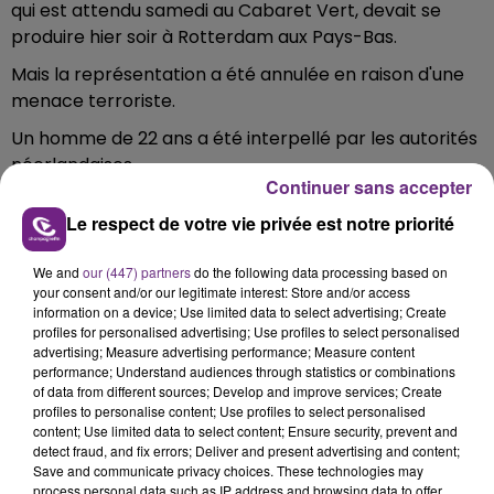
qui est attendu samedi au Cabaret Vert, devait se
produire hier soir à Rotterdam aux Pays-Bas.
Mais la représentation a été annulée en raison d'une
menace terroriste.
Un homme de 22 ans a été interpellé par les autorités
néerlandaises.
Continuer sans accepter
Le respect de votre vie privée est notre priorité
We and
our (447) partners
do the following data processing based on
your consent and/or our legitimate interest: Store and/or access
information on a device; Use limited data to select advertising; Create
profiles for personalised advertising; Use profiles to select personalised
advertising; Measure advertising performance; Measure content
performance; Understand audiences through statistics or combinations
of data from different sources; Develop and improve services; Create
profiles to personalise content; Use profiles to select personalised
content; Use limited data to select content; Ensure security, prevent and
detect fraud, and fix errors; Deliver and present advertising and content;
Save and communicate privacy choices. These technologies may
process personal data such as IP address and browsing data to offer