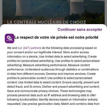
LA CENTRALE NUCLÉAIRE DE CHOOZ
TOUJOURS À L'ARRÊT
Continuer sans accepter
Cela fait déjà une semaine que la centrale
Le respect de votre vie privée est notre priorité
nucléaire ardennaise est à l'arrêt. Une situation
justifiée par la sécheresse intense qui est toujours
We and
our (447) partners
do the following data processing based on
présente.
your consent and/or our legitimate interest: Store and/or access
information on a device; Use limited data to select advertising; Create
profiles for personalised advertising; Use profiles to select personalised
advertising; Measure advertising performance; Measure content
performance; Understand audiences through statistics or combinations
of data from different sources; Develop and improve services; Create
profiles to personalise content; Use profiles to select personalised
LE MAGASIN JOUÉCLUB DE REIMS FERME
content; Use limited data to select content; Ensure security, prevent and
detect fraud, and fix errors; Deliver and present advertising and content;
SES PORTES
Save and communicate privacy choices. These technologies may
C'était l'une des institutions du centre-ville
process personal data such as IP address and browsing data to offer
rémois. Le magasin JouéClub est contraint de
following functionalities: Identify devices based on information actively
requested; Use precise geolocation data; Match and combine data from
fermer ses portes.