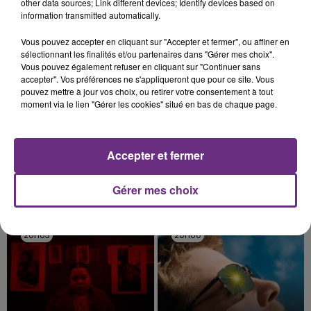
TITRES DIFFUSÉS
other data sources; Link different devices; Identify devices based on
information transmitted automatically.
Vous pouvez accepter en cliquant sur "Accepter et fermer", ou affiner en
20h10
20h10
20h07
20h07
sélectionnant les finalités et/ou partenaires dans "Gérer mes choix".
Vous pouvez également refuser en cliquant sur "Continuer sans
accepter". Vos préférences ne s'appliqueront que pour ce site. Vous
pouvez mettre à jour vos choix, ou retirer votre consentement à tout
moment via le lien "Gérer les cookies" situé en bas de chaque page.
Accepter et fermer
Gérer mes choix
The Cardigans
ANGELE & JUSTICE
Lovefool
What You Want
20h03
20h03
20h00
20h00