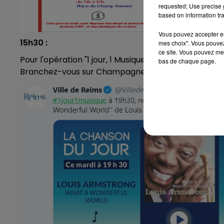
requested; Use precise g
based on information tra
Vous pouvez accepter en 
15h30 :
mes choix". Vous pouvez
ce site. Vous pouvez met
Pour l'opération "1 jour, 1 Musique", la ville de Reims
bas de chaque page.
Branchez-vous sur Champagne FM à 19h30, montez l