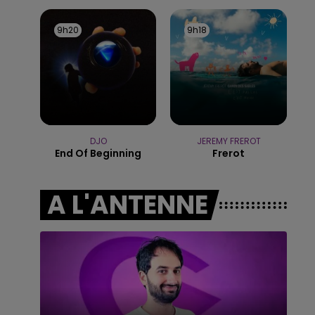
16h00 - 20h00
LE WEEK-END CHAMPAGNE FM
9h20
9h20
9h18
9h18
DJO
JEREMY FREROT
End Of Beginning
Frerot
A L'ANTENNE