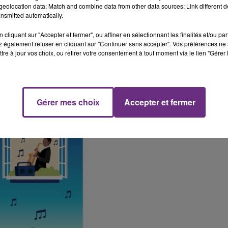
eolocation data; Match and combine data from other data sources; Link different de
nsmitted automatically.
cliquant sur "Accepter et fermer", ou affiner en sélectionnant les finalités et/ou pa
 également refuser en cliquant sur "Continuer sans accepter". Vos préférences ne 
tre à jour vos choix, ou retirer votre consentement à tout moment via le lien "Gérer 
 a choisi "What a wonderful world" de Louis Amstrong.
e son et ouvrez vos fenêtres !
Gérer mes choix
Accepter et fermer