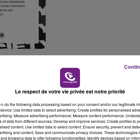
Contin
 d'assurer dès demain une distribution de masques
ère nécessité.
Le respect de votre vie privée est notre priorité
ers
do the following data processing based on your consent and/or our legitimate int
device; Use limited data to select advertising; Create profiles for personalised adver
vertising; Measure advertising performance; Measure content performance; Unders
ns of data from different sources; Develop and improve services; Create profiles to 
alised content; Use limited data to select content; Ensure security, prevent and detect
ertising and content; Save and communicate privacy choices. These technologies
and browsing data to offer following functionalities: Identify devices based on infor