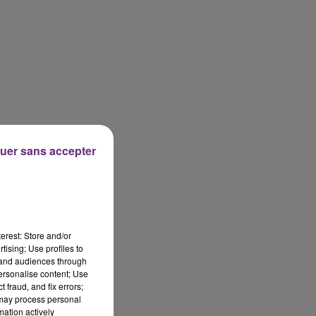
uer sans accepter
erest: Store and/or
tising; Use profiles to
tand audiences through
personalise content; Use
 fraud, and fix errors;
 may process personal
mation actively