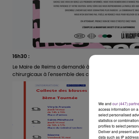
16h30 :
Le Maire de Reims a demandé à la police municipale
chirurgicaux à l'ensemble des commerces de premi
We and
our (447) partn
access information on a 
select personalised ad
statistics or combinatio
profiles to select person
Deliver and present adv
data such as IP address 