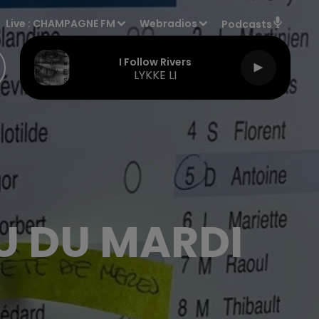
Live :
CHAMPAGNE FM
Webradios
Podcasts
I Follow Rivers
LYKKE LI
U DU MARDI