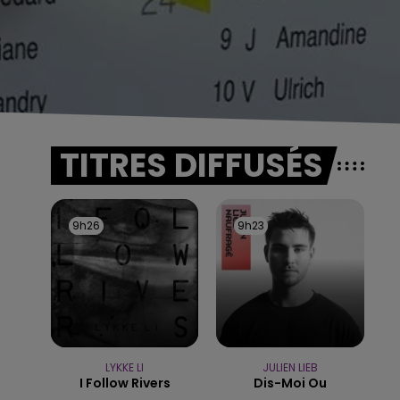
TITRES DIFFUSÉS
9h26
9h26
9h23
9h23
LYKKE LI
JULIEN LIEB
I Follow Rivers
Dis-Moi Ou