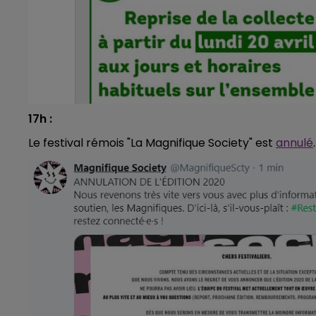
7h00 - 12h00
GNE FM
LE WEEK-END CHAMPAGNE F
17h :
Le festival rémois "La Magnifique Society" est
annulé