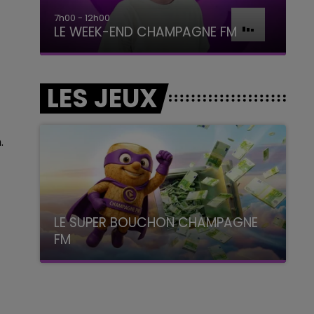
7h00 - 12h00
LE WEEK-END CHAMPAGNE FM
LES JEUX
n.
LE SUPER BOUCHON CHAMPAGNE
FM
avec La Famille Champagne FM, à 8H10