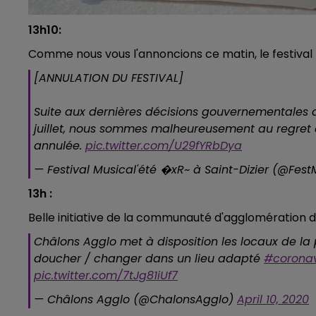
13h10:
Comme nous vous l'annoncions ce matin, le festival M
[ANNULATION DU FESTIVAL]
Suite aux dernières décisions gouvernementales du
juillet, nous sommes malheureusement au regret 
annulée.
pic.twitter.com/U29fYRbDya
— Festival Musical'été �xR~ à Saint-Dizier (@Fes
13h :
Belle initiative de la communauté d'agglomération
Châlons Agglo met à disposition les locaux de la 
doucher / changer dans un lieu adapté
#coronav
pic.twitter.com/7tJg81iUf7
— Châlons Agglo (@ChalonsAgglo)
April 10, 2020