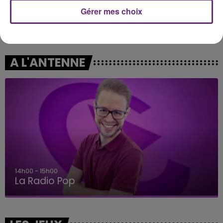
Gérer mes choix
AMIR
ALEX WARREN
On Dirait
Fever Dream
A L'ANTENNE
15h00 - 19h00
Le Club Champagne FM