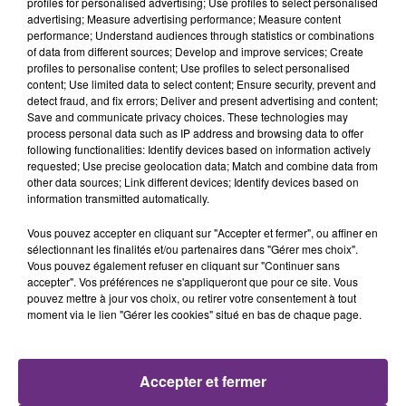
profiles for personalised advertising; Use profiles to select personalised
1h45
1h45
1h42
1h42
advertising; Measure advertising performance; Measure content
performance; Understand audiences through statistics or combinations
of data from different sources; Develop and improve services; Create
profiles to personalise content; Use profiles to select personalised
content; Use limited data to select content; Ensure security, prevent and
detect fraud, and fix errors; Deliver and present advertising and content;
Save and communicate privacy choices. These technologies may
process personal data such as IP address and browsing data to offer
following functionalities: Identify devices based on information actively
requested; Use precise geolocation data; Match and combine data from
other data sources; Link different devices; Identify devices based on
information transmitted automatically.
BENSON BOONE
TAYLOR SWIFT
The Time Of My Life
I Knew It, I Knew You
Vous pouvez accepter en cliquant sur "Accepter et fermer", ou affiner en
sélectionnant les finalités et/ou partenaires dans "Gérer mes choix".
1h39
1h39
1h36
1h36
Vous pouvez également refuser en cliquant sur "Continuer sans
accepter". Vos préférences ne s'appliqueront que pour ce site. Vous
pouvez mettre à jour vos choix, ou retirer votre consentement à tout
moment via le lien "Gérer les cookies" situé en bas de chaque page.
Accepter et fermer