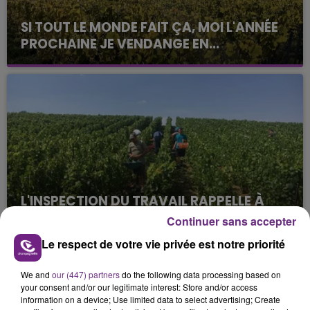
SI TOUT LE MONDE FAIT ÇA, MOI L'ANNÉE
PROCHAINE JE VENDANGE EN...
La vendange en Champagne a débuté ce jeudi 6
août dans la commune de Montgueux (Aube). Du
jamais vu !
L'INSPECTION DU TRAVAIL RAPPELLE À
L'ORDRE SUR LES CONDITIONS DE...
Continuer sans accepter
Alors que les dates de début des vendange 2026
Le respect de votre vie privée est notre priorité
s'est avéré être plus précoce que prévu,
l'inspection du Travail en profite pour rappeler
TITRES DIFFUSÉS
We and
our (447) partners
do the following data processing based on
les conditions de...
your consent and/or our legitimate interest: Store and/or access
information on a device; Use limited data to select advertising; Create