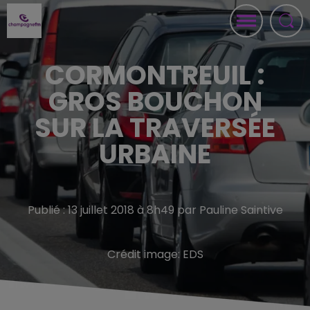
CORMONTREUIL :
GROS BOUCHON
SUR LA TRAVERSÉE
URBAINE
Publié : 13 juillet 2018 à 8h49 par Pauline Saintive
Crédit image:
EDS