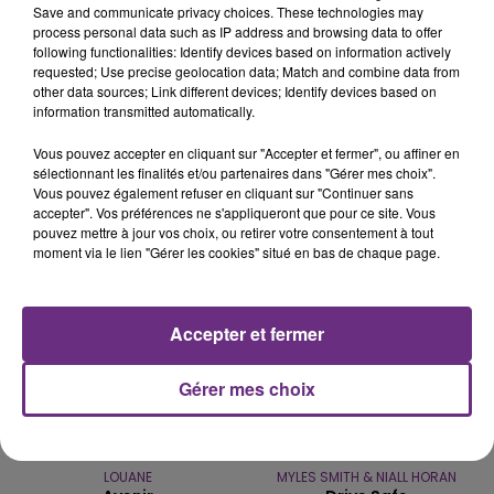
Save and communicate privacy choices. These technologies may
process personal data such as IP address and browsing data to offer
following functionalities: Identify devices based on information actively
VENEZ FÊTER CE WEEK-END
requested; Use precise geolocation data; Match and combine data from
L'ANNIVERSAIRE DE WOINIC
other data sources; Link different devices; Identify devices based on
Ce samedi 8 août sera un grand jour :
information transmitted automatically.
l'anniversaire du plus gros sanglier du monde.
Vous pouvez accepter en cliquant sur "Accepter et fermer", ou affiner en
Une fête est donc organisée et vous êtes tous
sélectionnant les finalités et/ou partenaires dans "Gérer mes choix".
TITRES DIFFUSÉS
conviés !
Vous pouvez également refuser en cliquant sur "Continuer sans
accepter". Vos préférences ne s'appliqueront que pour ce site. Vous
pouvez mettre à jour vos choix, ou retirer votre consentement à tout
9h30
9h30
9h26
9h26
moment via le lien "Gérer les cookies" situé en bas de chaque page.
Accepter et fermer
Gérer mes choix
LOUANE
MYLES SMITH & NIALL HORAN