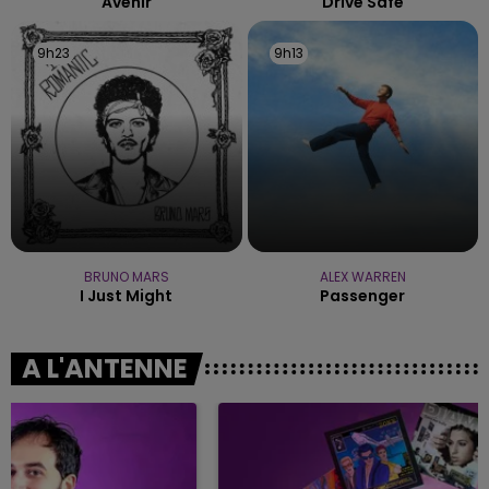
Avenir
Drive Safe
9h23
9h23
9h13
9h13
BRUNO MARS
ALEX WARREN
I Just Might
Passenger
A L'ANTENNE