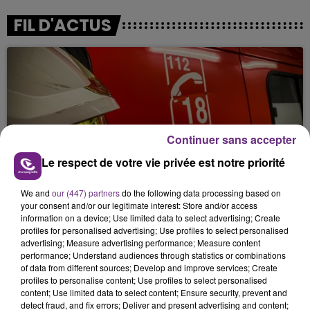
FIL D'ACTUS
Continuer sans accepter
Le respect de votre vie privée est notre priorité
UN FEU DE REMORQUE BLOQUE LA
CIRCULATION DANS LES ARDENNES
We and
our (447) partners
do the following data processing based on
your consent and/or our legitimate interest: Store and/or access
Un feu de remorque s'est déclaré ce mercredi en
information on a device; Use limited data to select advertising; Create
fin de matinée sur l'A34.
profiles for personalised advertising; Use profiles to select personalised
advertising; Measure advertising performance; Measure content
performance; Understand audiences through statistics or combinations
of data from different sources; Develop and improve services; Create
profiles to personalise content; Use profiles to select personalised
content; Use limited data to select content; Ensure security, prevent and
detect fraud, and fix errors; Deliver and present advertising and content;