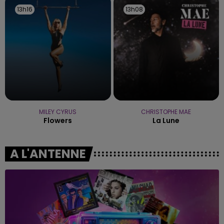
13h16
13h16
13h08
13h08
MILEY CYRUS
CHRISTOPHE MAE
Flowers
La Lune
A L'ANTENNE