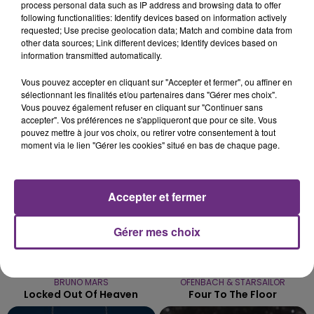
process personal data such as IP address and browsing data to offer
VENEZ FÊTER CE WEEK-END
following functionalities: Identify devices based on information actively
requested; Use precise geolocation data; Match and combine data from
L'ANNIVERSAIRE DE WOINIC
other data sources; Link different devices; Identify devices based on
Ce samedi 8 août sera un grand jour :
information transmitted automatically.
l'anniversaire du plus gros sanglier du monde.
Vous pouvez accepter en cliquant sur "Accepter et fermer", ou affiner en
Une fête est donc organisée et vous êtes tous
TITRES DIFFUSÉS
sélectionnant les finalités et/ou partenaires dans "Gérer mes choix".
conviés !
Vous pouvez également refuser en cliquant sur "Continuer sans
accepter". Vos préférences ne s'appliqueront que pour ce site. Vous
pouvez mettre à jour vos choix, ou retirer votre consentement à tout
13h22
13h22
13h19
13h19
moment via le lien "Gérer les cookies" situé en bas de chaque page.
Accepter et fermer
Gérer mes choix
BRUNO MARS
OFENBACH & STARSAILOR
Locked Out Of Heaven
Four To The Floor