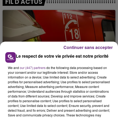
FIL D'ACTUS
Continuer sans accepter
Le respect de votre vie privée est notre priorité
UN FEU DE REMORQUE BLOQUE LA
CIRCULATION DANS LES ARDENNES
We and
our (447) partners
do the following data processing based on
Un feu de remorque s'est déclaré ce mercredi en
your consent and/or our legitimate interest: Store and/or access
fin de matinée sur l'A34.
information on a device; Use limited data to select advertising; Create
profiles for personalised advertising; Use profiles to select personalised
advertising; Measure advertising performance; Measure content
performance; Understand audiences through statistics or combinations
of data from different sources; Develop and improve services; Create
profiles to personalise content; Use profiles to select personalised
content; Use limited data to select content; Ensure security, prevent and
detect fraud, and fix errors; Deliver and present advertising and content;
Save and communicate privacy choices. These technologies may