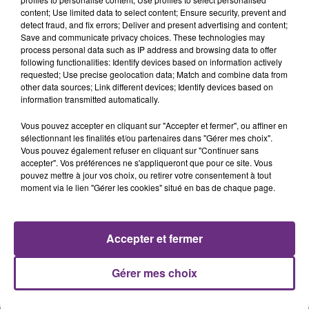
content; Use limited data to select content; Ensure security, prevent and
detect fraud, and fix errors; Deliver and present advertising and content;
Save and communicate privacy choices. These technologies may
JEAN-JACQUES GOLDMAN
SHAKIRA FEAT. BURNA BOY
process personal data such as IP address and browsing data to offer
On Ira
Dai Dai
following functionalities: Identify devices based on information actively
requested; Use precise geolocation data; Match and combine data from
other data sources; Link different devices; Identify devices based on
4h57
4h57
4h54
4h54
information transmitted automatically.
Vous pouvez accepter en cliquant sur "Accepter et fermer", ou affiner en
sélectionnant les finalités et/ou partenaires dans "Gérer mes choix".
Vous pouvez également refuser en cliquant sur "Continuer sans
accepter". Vos préférences ne s'appliqueront que pour ce site. Vous
pouvez mettre à jour vos choix, ou retirer votre consentement à tout
moment via le lien "Gérer les cookies" situé en bas de chaque page.
PIERRE DE MAERE
ALEX WARREN
Accepter et fermer
Je Pense A Vous
Ordinary
Gérer mes choix
A L'ANTENNE