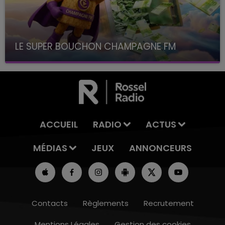
LE SUPER BOUCHON CHAMPAGNE FM
avec La Famille Champagne FM, à 8H10
ACCUEIL
RADIO
ACTUS
MÉDIAS
JEUX
ANNONCEURS
Contacts
Règlements
Recrutement
Mentions Légales
Gestion des cookies