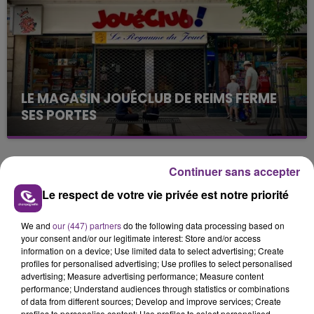
présente.
LE MAGASIN JOUÉCLUB DE REIMS FERME
SES PORTES
C'était l'une des institutions du centre-ville
rémois. Le magasin JouéClub est contraint de
fermer ses portes.
Continuer sans accepter
TITRES DIFFUSÉS
Le respect de votre vie privée est notre priorité
5h04
5h04
5h00
5h00
We and
our (447) partners
do the following data processing based on
your consent and/or our legitimate interest: Store and/or access
information on a device; Use limited data to select advertising; Create
profiles for personalised advertising; Use profiles to select personalised
advertising; Measure advertising performance; Measure content
performance; Understand audiences through statistics or combinations
of data from different sources; Develop and improve services; Create
profiles to personalise content; Use profiles to select personalised