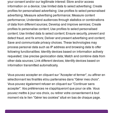
your consent and/or our legitimate interest: Store and/or access
TITRES DIFFUSÉS
les conditions de...
information on a device; Use limited data to select advertising; Create
profiles for personalised advertising; Use profiles to select personalised
advertising; Measure advertising performance; Measure content
23h05
23h05
23h03
23h03
performance; Understand audiences through statistics or combinations
of data from different sources; Develop and improve services; Create
profiles to personalise content; Use profiles to select personalised
content; Use limited data to select content; Ensure security, prevent and
detect fraud, and fix errors; Deliver and present advertising and content;
Save and communicate privacy choices. These technologies may
process personal data such as IP address and browsing data to offer
following functionalities: Identify devices based on information actively
requested; Use precise geolocation data; Match and combine data from
other data sources; Link different devices; Identify devices based on
information transmitted automatically.
MYLES SMITH & NIALL HORAN
JEREMY FREROT
Vous pouvez accepter en cliquant sur "Accepter et fermer", ou affiner en
Drive Safe
Un Homme
sélectionnant les finalités et/ou partenaires dans "Gérer mes choix".
Vous pouvez également refuser en cliquant sur "Continuer sans
23h00
23h00
22h58
22h58
accepter". Vos préférences ne s'appliqueront que pour ce site. Vous
pouvez mettre à jour vos choix, ou retirer votre consentement à tout
moment via le lien "Gérer les cookies" situé en bas de chaque page.