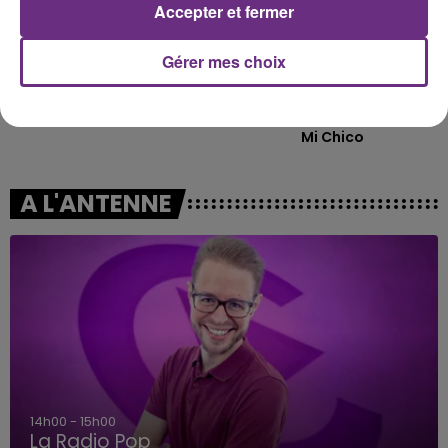
Accepter et fermer
Gérer mes choix
ALEX WARREN
DJ GOJA & JASON DERULO &
Fever Dream
MELODY
Mi Chico
A L'ANTENNE
14h00 - 15h00
La Radio Pop