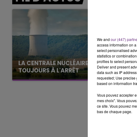
7h00 - 12h00
LE WEEK-END CHAMPAGNE FM
We and
our (447) partn
access information on a 
select personalised ad
statistics or combinatio
profiles to select person
LA CENTRALE NUCLÉAIRE DE CHOOZ
Deliver and present adv
TOUJOURS À L'ARRÊT
data such as IP address 
Cela fait déjà une semaine que la centrale
requested; Use precise g
based on information tra
nucléaire ardennaise est à l'arrêt. Une situation
justifiée par la sécheresse intense qui est
Vous pouvez accepter en 
toujours présente.
mes choix". Vous pouvez
ce site. Vous pouvez met
bas de chaque page.