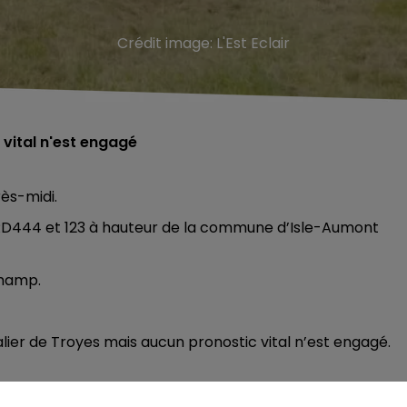
Crédit image:
L'Est Eclair
 vital n'est engagé
rès-midi.
 RD444 et 123 à hauteur de la commune d’Isle-Aumont
champ.
lier de Troyes mais aucun pronostic vital n’est engagé.