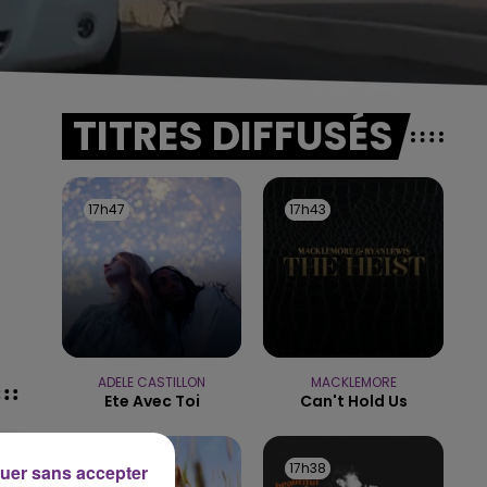
TITRES DIFFUSÉS
17h47
17h47
17h43
17h43
ADELE CASTILLON
MACKLEMORE
Ete Avec Toi
Can't Hold Us
17h41
17h41
17h38
17h38
uer sans accepter