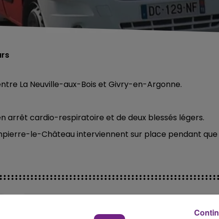
urs
entre La Neuville-aux-Bois et Givry-en-Argonne.
en arrêt cardio-respiratoire et de deux blessés légers.
pierre-le-Château interviennent sur place pendant que
Contin