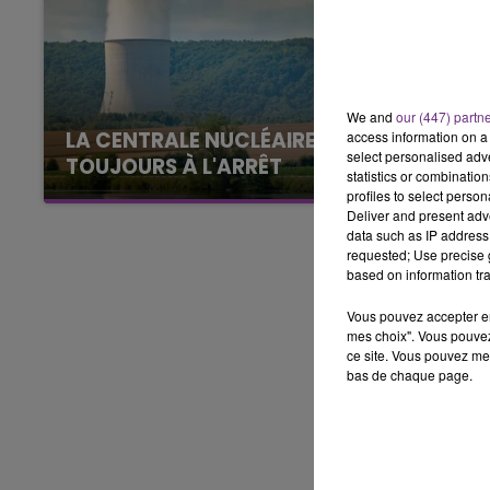
16h00 - 20h00
LE WEEK-END CHAMPAGNE FM
We and
our (447) partn
LA CENTRALE NUCLÉAIRE DE CHOOZ
access information on a 
select personalised ad
TOUJOURS À L'ARRÊT
statistics or combinatio
Cela fait déjà une semaine que la centrale
profiles to select person
Deliver and present adv
nucléaire ardennaise est à l'arrêt. Une situation
data such as IP address 
justifiée par la sécheresse intense qui est
requested; Use precise g
toujours présente.
based on information tra
Vous pouvez accepter en 
mes choix". Vous pouvez
ce site. Vous pouvez met
bas de chaque page.
7h00 - 11h00
agne FM
BEST OF