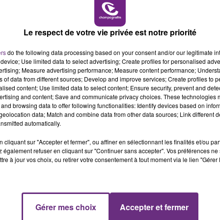
7h00 - 11h00
BEST OF
Le respect de votre vie privée est notre priorité
ers
do the following data processing based on your consent and/or our legitimate int
LE MAGASIN JOUÉCLUB DE REIMS FERME
device; Use limited data to select advertising; Create profiles for personalised adver
vertising; Measure advertising performance; Measure content performance; Unders
SES PORTES
ns of data from different sources; Develop and improve services; Create profiles to 
C'était l'une des institutions du centre-ville
alised content; Use limited data to select content; Ensure security, prevent and detect
ertising and content; Save and communicate privacy choices. These technologies
rémois. Le magasin JouéClub est contraint de
and browsing data to offer following functionalities: Identify devices based on infor
fermer ses portes.
eolocation data; Match and combine data from other data sources; Link different de
nsmitted automatically.
cliquant sur "Accepter et fermer", ou affiner en sélectionnant les finalités et/ou pa
 également refuser en cliquant sur "Continuer sans accepter". Vos préférences ne 
tre à jour vos choix, ou retirer votre consentement à tout moment via le lien "Gérer 
11h00 - 16h00
Gérer mes choix
Accepter et fermer
Le week-end Champagne FM