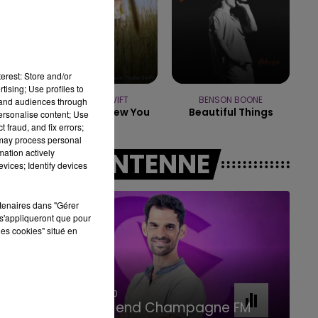
11h00 - 16h00
LE WEEK-END CHAMPAGNE FM
erest: Store and/or
tising; Use profiles to
TAYLOR SWIFT
BENSON BOONE
tand audiences through
I Knew It, I Knew You
Beautiful Things
personalise content; Use
 fraud, and fix errors;
 may process personal
mation actively
A L'ANTENNE
vices; Identify devices
rtenaires dans "Gérer
s'appliqueront que pour
les cookies" situé en
16h00 - 20h00
Le Week-end Champagne FM