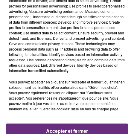
information on a device; Use limited data to select advertising; Create
profiles for personalised advertising; Use profiles to select personalised
advertising; Measure advertising performance; Measure content
6h16
6h16
6h11
6h11
performance; Understand audiences through statistics or combinations
of data from different sources; Develop and improve services; Create
profiles to personalise content; Use profiles to select personalised
content; Use limited data to select content; Ensure security, prevent and
detect fraud, and fix errors; Deliver and present advertising and content;
Save and communicate privacy choices. These technologies may
process personal data such as IP address and browsing data to offer
following functionalities: Identify devices based on information actively
requested; Use precise geolocation data; Match and combine data from
other data sources; Link different devices; Identify devices based on
information transmitted automatically.
MYLES SMITH & NIALL HORAN
FRERO DELAVEGA
Drive Safe
Sweet Darling
Vous pouvez accepter en cliquant sur "Accepter et fermer", ou affiner en
sélectionnant les finalités et/ou partenaires dans "Gérer mes choix".
Vous pouvez également refuser en cliquant sur "Continuer sans
6h08
6h08
6h04
6h04
accepter". Vos préférences ne s'appliqueront que pour ce site. Vous
pouvez mettre à jour vos choix, ou retirer votre consentement à tout
moment via le lien "Gérer les cookies" situé en bas de chaque page.
Accepter et fermer