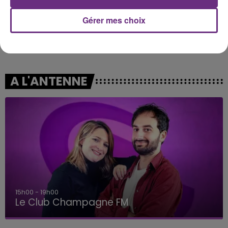
Gérer mes choix
OFENBACH & STARSAILOR
ELLIE GOULDING
Four To The Floor
Lights
A L'ANTENNE
15h00 - 19h00
Le Club Champagne FM