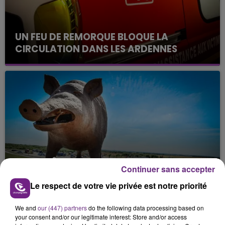
UN FEU DE REMORQUE BLOQUE LA
CIRCULATION DANS LES ARDENNES
Un feu de remorque s'est déclaré ce mercredi en
fin de matinée sur l'A34.
VENEZ FÊTER CE WEEK-END
Continuer sans accepter
L'ANNIVERSAIRE DE WOINIC
Le respect de votre vie privée est notre priorité
Ce samedi 8 août sera un grand jour :
l'anniversaire du plus gros sanglier du monde.
We and
our (447) partners
do the following data processing based on
Une fête est donc organisée et vous êtes tous
TITRES DIFFUSÉS
your consent and/or our legitimate interest: Store and/or access
conviés !