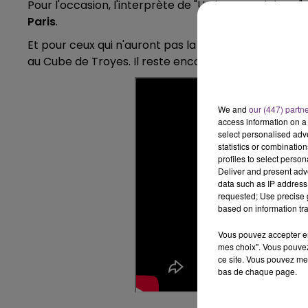
Pour l'occasion, l'interprète de "Un homme debout" 
7h00 - 11h00
Paris
.
BEST OF
Et pour ceux qui n'auront pas la chance d'aller à Par
au Cube de Troyes. Il reste encore des places dispo
We and
our (447) partn
access information on a 
select personalised ad
statistics or combinatio
profiles to select person
Deliver and present adv
data such as IP address 
requested; Use precise g
based on information tra
Vous pouvez accepter en 
mes choix". Vous pouvez
ce site. Vous pouvez met
bas de chaque page.