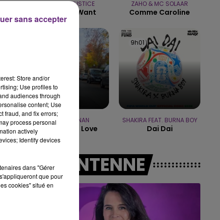
ANGELE & JUSTICE
ZAHO & MC SOLAAR
16h00 - 20h00
What You Want
Comme Caroline
LE WEEK-END CHAMPAGNE FM
uer sans accepter
19
9h05
9h05
9h01
9h01
erest: Store and/or
tising; Use profiles to
tand audiences through
personalise content; Use
 fraud, and fix errors;
TOM GRENNAN
SHAKIRA FEAT. BURNA BOY
 may process personal
Little Bit Of Love
Dai Dai
mation actively
vices; Identify devices
A L'ANTENNE
rtenaires dans "Gérer
s'appliqueront que pour
les cookies" situé en