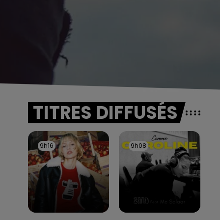
TITRES DIFFUSÉS
9h16
9h16
9h08
9h08