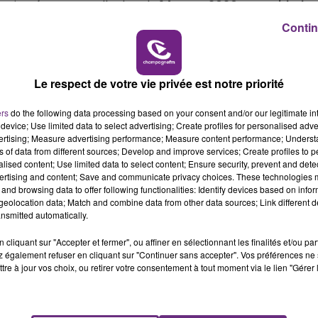
a ajouté une nouvelle date le
14 mars 2020
au
Zenith de
11h00 - 16h00
LE WEEK-END CHAMPAGNE FM
Contin
is, il sera en concert dans notre région le 15 novembre 20
nibles !
Le respect de votre vie privée est notre priorité
ers
do the following data processing based on your consent and/or our legitimate int
device; Use limited data to select advertising; Create profiles for personalised adver
vertising; Measure advertising performance; Measure content performance; Unders
ns of data from different sources; Develop and improve services; Create profiles to 
alised content; Use limited data to select content; Ensure security, prevent and detect
ertising and content; Save and communicate privacy choices. These technologies
and browsing data to offer following functionalities: Identify devices based on infor
eolocation data; Match and combine data from other data sources; Link different de
nsmitted automatically.
cliquant sur "Accepter et fermer", ou affiner en sélectionnant les finalités et/ou pa
 également refuser en cliquant sur "Continuer sans accepter". Vos préférences ne 
tre à jour vos choix, ou retirer votre consentement à tout moment via le lien "Gérer 