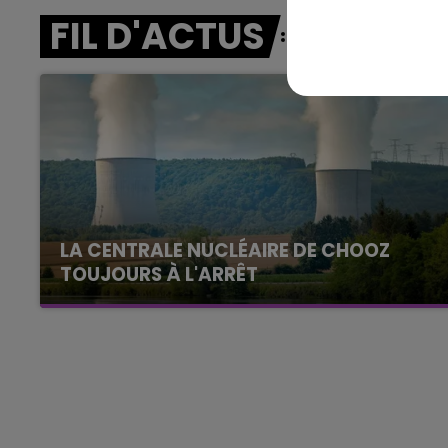
FIL D'ACTUS
16h00 - 20h00
agne FM
Le Week-end Champagne 
LA CENTRALE NUCLÉAIRE DE CHOOZ
TOUJOURS À L'ARRÊT
Cela fait déjà une semaine que la centrale
nucléaire ardennaise est à l'arrêt. Une situation
justifiée par la sécheresse intense qui est
toujours présente.