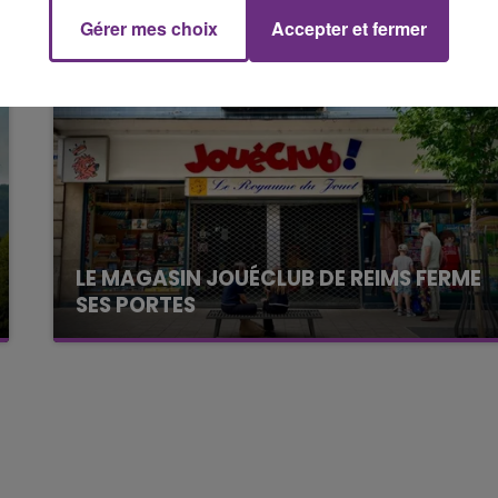
Gérer mes choix
Accepter et fermer
7h00 - 11h00
FM
BEST OF
LE MAGASIN JOUÉCLUB DE REIMS FERME
SES PORTES
C'était l'une des institutions du centre-ville
rémois. Le magasin JouéClub est contraint de
fermer ses portes.