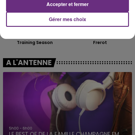
Accepter et fermer
Gérer mes choix
DUA LIPA
JEREMY FREROT
Training Season
Frerot
A L'ANTENNE
6h00 - 10h00
La Famille