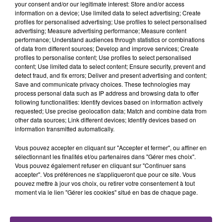
your consent and/or our legitimate interest: Store and/or access
justifiée par la sécheresse intense qui est toujours
information on a device; Use limited data to select advertising; Create
TITRES DIFFUSÉS
présente.
profiles for personalised advertising; Use profiles to select personalised
advertising; Measure advertising performance; Measure content
performance; Understand audiences through statistics or combinations
of data from different sources; Develop and improve services; Create
17h22
17h22
17h19
17h19
profiles to personalise content; Use profiles to select personalised
content; Use limited data to select content; Ensure security, prevent and
detect fraud, and fix errors; Deliver and present advertising and content;
Save and communicate privacy choices. These technologies may
process personal data such as IP address and browsing data to offer
following functionalities: Identify devices based on information actively
requested; Use precise geolocation data; Match and combine data from
other data sources; Link different devices; Identify devices based on
information transmitted automatically.
Vous pouvez accepter en cliquant sur "Accepter et fermer", ou affiner en
SHAKIRA FEAT. ALEJANDRO SANZ
TAYLOR SWIFT
sélectionnant les finalités et/ou partenaires dans "Gérer mes choix".
La Tortura
I Knew It, I Knew You
Vous pouvez également refuser en cliquant sur "Continuer sans
accepter". Vos préférences ne s'appliqueront que pour ce site. Vous
17h16
17h16
17h10
17h10
pouvez mettre à jour vos choix, ou retirer votre consentement à tout
moment via le lien "Gérer les cookies" situé en bas de chaque page.