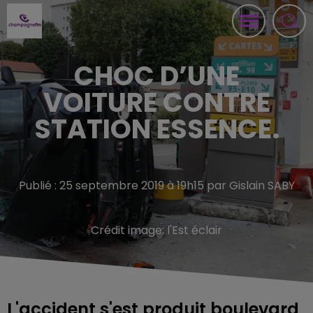
CHOC D’UNE
VOITURE CONTRE
STATION ESSENCE.
Publié : 25 septembre 2019 à 19h15 par Gislain SABY
Crédit image:
l'Est éclair
L'accident s'est produit boulevard