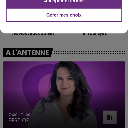
Accepter et fermer
Gérer mes choix
INDOCHINE
THE WEEKND
Les Nouveaux Soleils
In Your Eyes
A L'ANTENNE
7h00 - 11h00
BEST OF