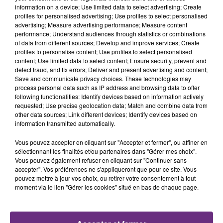
TITRES DIFFUSÉS
information on a device; Use limited data to select advertising; Create
profiles for personalised advertising; Use profiles to select personalised
advertising; Measure advertising performance; Measure content
performance; Understand audiences through statistics or combinations
7h38
7h38
7h31
7h31
of data from different sources; Develop and improve services; Create
profiles to personalise content; Use profiles to select personalised
content; Use limited data to select content; Ensure security, prevent and
detect fraud, and fix errors; Deliver and present advertising and content;
Save and communicate privacy choices. These technologies may
process personal data such as IP address and browsing data to offer
following functionalities: Identify devices based on information actively
requested; Use precise geolocation data; Match and combine data from
other data sources; Link different devices; Identify devices based on
information transmitted automatically.
ALEX WARREN
ALICIA KEYS
Vous pouvez accepter en cliquant sur "Accepter et fermer", ou affiner en
Fever Dream
Fallin'
sélectionnant les finalités et/ou partenaires dans "Gérer mes choix".
Vous pouvez également refuser en cliquant sur "Continuer sans
accepter". Vos préférences ne s'appliqueront que pour ce site. Vous
7h27
7h27
7h24
7h24
pouvez mettre à jour vos choix, ou retirer votre consentement à tout
moment via le lien "Gérer les cookies" situé en bas de chaque page.