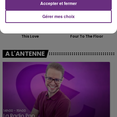
Accepter et fermer
Gérer mes choix
MAROON 5
OFENBACH & STARSAILOR
This Love
Four To The Floor
A L'ANTENNE
15h00 - 19h00
Le Club Champagne FM