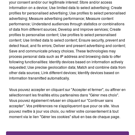
your consent and/or our legitimate interest: Store and/or access
information on a device; Use limited data to select advertising; Create
TITRES DIFFUSÉS
profiles for personalised advertising; Use profiles to select personalised
advertising; Measure advertising performance; Measure content
performance; Understand audiences through statistics or combinations
20h33
20h33
20h30
20h30
of data from different sources; Develop and improve services; Create
profiles to personalise content; Use profiles to select personalised
content; Use limited data to select content; Ensure security, prevent and
detect fraud, and fix errors; Deliver and present advertising and content;
Save and communicate privacy choices. These technologies may
process personal data such as IP address and browsing data to offer
following functionalities: Identify devices based on information actively
requested; Use precise geolocation data; Match and combine data from
other data sources; Link different devices; Identify devices based on
information transmitted automatically.
Vous pouvez accepter en cliquant sur "Accepter et fermer", ou affiner en
ALEX WARREN
JUNGELI & EMMA
sélectionnant les finalités et/ou partenaires dans "Gérer mes choix".
Fever Dream
Juste Un Peu
Vous pouvez également refuser en cliquant sur "Continuer sans
accepter". Vos préférences ne s'appliqueront que pour ce site. Vous
20h27
20h27
20h23
20h23
pouvez mettre à jour vos choix, ou retirer votre consentement à tout
moment via le lien "Gérer les cookies" situé en bas de chaque page.