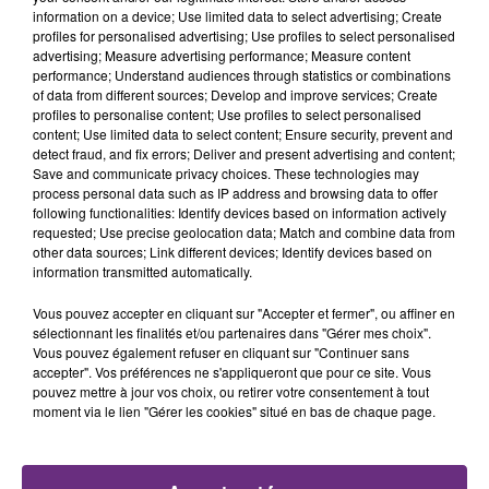
TITRES DIFFUSÉS
information on a device; Use limited data to select advertising; Create
les conditions de...
profiles for personalised advertising; Use profiles to select personalised
advertising; Measure advertising performance; Measure content
performance; Understand audiences through statistics or combinations
4h56
4h56
4h54
4h54
of data from different sources; Develop and improve services; Create
profiles to personalise content; Use profiles to select personalised
content; Use limited data to select content; Ensure security, prevent and
detect fraud, and fix errors; Deliver and present advertising and content;
Save and communicate privacy choices. These technologies may
process personal data such as IP address and browsing data to offer
following functionalities: Identify devices based on information actively
requested; Use precise geolocation data; Match and combine data from
other data sources; Link different devices; Identify devices based on
information transmitted automatically.
TEDDYBEAR
ALEX WARREN
Vous pouvez accepter en cliquant sur "Accepter et fermer", ou affiner en
Chaussures Roses
Ordinary
sélectionnant les finalités et/ou partenaires dans "Gérer mes choix".
Vous pouvez également refuser en cliquant sur "Continuer sans
accepter". Vos préférences ne s'appliqueront que pour ce site. Vous
4h49
4h49
4h45
4h45
pouvez mettre à jour vos choix, ou retirer votre consentement à tout
moment via le lien "Gérer les cookies" situé en bas de chaque page.