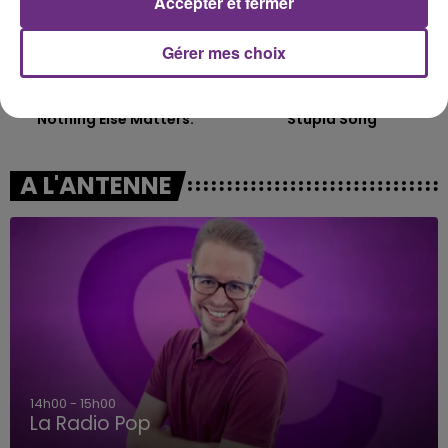
Accepter et fermer
Gérer mes choix
METALLICA
OLIVIA RODRIGO
Nothing Else Matters.
Stupid Song
A L'ANTENNE
14h00 - 15h00
La Radio Pop