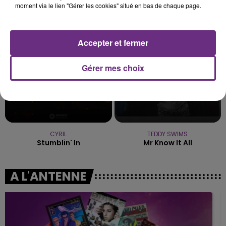
moment via le lien "Gérer les cookies" situé en bas de chaque page.
Call Me Maybe
Comme Caroline
11h36
11h36
11h33
11h33
Accepter et fermer
Gérer mes choix
CYRIL
TEDDY SWIMS
Stumblin' In
Mr Know It All
A L'ANTENNE