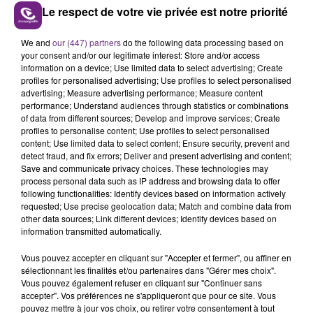
Le respect de votre vie privée est notre priorité
We and
our (447) partners
do the following data processing based on
LA CENTRALE NUCLÉAIRE DE CHOOZ
your consent and/or our legitimate interest: Store and/or access
TOUJOURS À L'ARRÊT
information on a device; Use limited data to select advertising; Create
Cela fait déjà une semaine que la centrale
profiles for personalised advertising; Use profiles to select personalised
advertising; Measure advertising performance; Measure content
nucléaire ardennaise est à l'arrêt. Une situation
performance; Understand audiences through statistics or combinations
justifiée par la sécheresse intense qui est toujours
of data from different sources; Develop and improve services; Create
TITRES DIFFUSÉS
présente.
profiles to personalise content; Use profiles to select personalised
content; Use limited data to select content; Ensure security, prevent and
detect fraud, and fix errors; Deliver and present advertising and content;
11h42
11h42
11h39
11h39
Save and communicate privacy choices. These technologies may
process personal data such as IP address and browsing data to offer
following functionalities: Identify devices based on information actively
requested; Use precise geolocation data; Match and combine data from
other data sources; Link different devices; Identify devices based on
information transmitted automatically.
Vous pouvez accepter en cliquant sur "Accepter et fermer", ou affiner en
sélectionnant les finalités et/ou partenaires dans "Gérer mes choix".
Vous pouvez également refuser en cliquant sur "Continuer sans
accepter". Vos préférences ne s'appliqueront que pour ce site. Vous
pouvez mettre à jour vos choix, ou retirer votre consentement à tout
CARLY RAE JEPSEN
ZAHO & MC SOLAAR