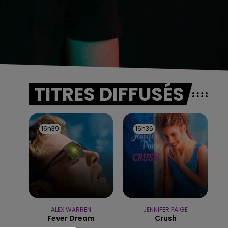
TITRES DIFFUSÉS
16h39
16h39
16h36
16h36
.
ALEX WARREN
JENNIFER PAIGE
Fever Dream
Crush
5h00 - 6h00