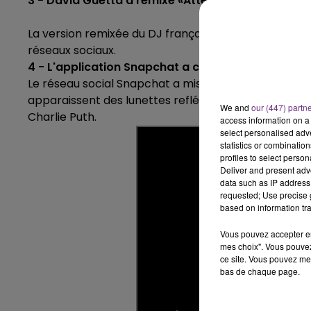
3 - David Guetta a remixé «Attention» !
19h00 - 19h15
E FM
LA POP MACHINE - C
La version remixée du DJ français David Guetta a été 
réseaux sociaux.
4 - L'application Snapchat a crée un filtre «Attenti
Le réseau social Snapchat a mis à l'honneur Charlie 
apparaissent des lunettes reflétant un décor urbain 
We and
our (447) partn
Charlie Puth.
access information on a 
select personalised ad
statistics or combinatio
profiles to select person
Deliver and present adv
data such as IP address 
requested; Use precise g
based on information tra
Vous pouvez accepter en 
mes choix". Vous pouvez
ce site. Vous pouvez met
bas de chaque page.