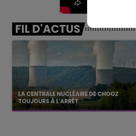
19h15 - 20h00
HAMPAGNE FM
LA RADIO POP
FIL D'ACTUS
LA CENTRALE NUCLÉAIRE DE CHOOZ
TOUJOURS À L'ARRÊT
Cela fait déjà une semaine que la centrale
nucléaire ardennaise est à l'arrêt. Une situation
justifiée par la sécheresse intense qui est
toujours présente.