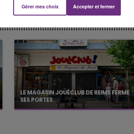
Gérer mes choix
Accepter et fermer
5h00 - 6h00
LE BEST OF DE LA FAMILLE
CHAMPAGNE FM
LE MAGASIN JOUÉCLUB DE REIMS FERME
SES PORTES
C'était l'une des institutions du centre-ville
rémois. Le magasin JouéClub est contraint de
fermer ses portes.