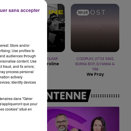
LE BEST OF DE LA FAMIL
CHAMPAGNE FM
uer sans accepter
16h33
16h33
16h26
16h26
es
erest: Store and/or
tising; Use profiles to
tand audiences through
ZAHO & MC SOLAAR
COLDPLAY, LITTLE SIMZ,
personalise content; Use
Comme Caroline
BURNA BOY, ELYANNA &
 fraud, and fix errors;
TINI
 may process personal
We Pray
mation actively
vices; Identify devices
A L'ANTENNE
rtenaires dans "Gérer
s'appliqueront que pour
les cookies" situé en