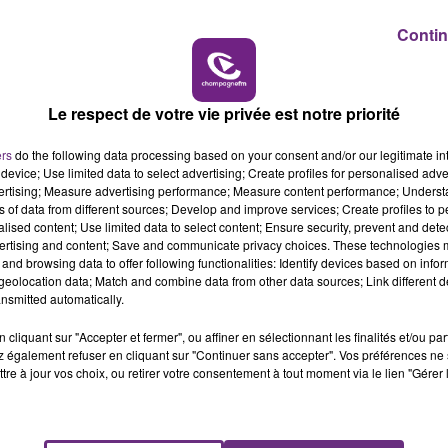
19h15 - 20h00
HAMPAGNE FM
LA RADIO POP
Contin
dévoilée fin août. Charlie Puth l'a aussitôt partagé sur s
on» !
Le respect de votre vie privée est notre priorité
Puth sur son application en créeant un filtre où
dans les verres. En fond musical, le tube Attention de
ers
do the following data processing based on your consent and/or our legitimate int
device; Use limited data to select advertising; Create profiles for personalised adver
vertising; Measure advertising performance; Measure content performance; Unders
ns of data from different sources; Develop and improve services; Create profiles to 
alised content; Use limited data to select content; Ensure security, prevent and detect
ertising and content; Save and communicate privacy choices. These technologies
and browsing data to offer following functionalities: Identify devices based on infor
eolocation data; Match and combine data from other data sources; Link different de
nsmitted automatically.
cliquant sur "Accepter et fermer", ou affiner en sélectionnant les finalités et/ou pa
 également refuser en cliquant sur "Continuer sans accepter". Vos préférences ne 
tre à jour vos choix, ou retirer votre consentement à tout moment via le lien "Gérer 