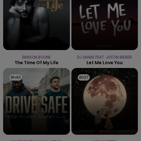
BENSON BOONE
DJ SNAKE FEAT. JUSTIN BIEBER
The Time Of My Life
Let Me Love You
8h40
8h40
8h37
8h37