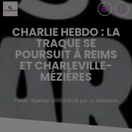
CHARLIE HEBDO : LA
TRAQUE SE
POURSUIT À REIMS
ET CHARLEVILLE-
MÉZIÈRES
Publié : 8 janvier 2015 à 6h28 par La rédaction