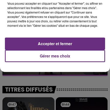
LA CENTRALE NUCLÉAIRE DE CHOOZ
Vous pouvez accepter en cliquant sur "Accepter et fermer", ou affiner en
TOUJOURS À L'ARRÊT
sélectionnant les finalités et/ou partenaires dans "Gérer mes choix".
Cela fait déjà une semaine que la centrale
Vous pouvez également refuser en cliquant sur "Continuer sans
accepter". Vos préférences ne s'appliqueront que pour ce site. Vous
nucléaire ardennaise est à l'arrêt. Une situation
pouvez mettre à jour vos choix, ou retirer votre consentement à tout
justifiée par la sécheresse intense qui est toujours
moment via le lien "Gérer les cookies" situé en bas de chaque page.
présente.
Accepter et fermer
Gérer mes choix
LE MAGASIN JOUÉCLUB DE REIMS FERME
SES PORTES
C'était l'une des institutions du centre-ville
rémois. Le magasin JouéClub est contraint de
fermer ses portes.
TITRES DIFFUSÉS
8h47
8h47
8h44
8h44