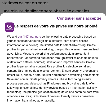
victimes de cet attentat.
Une minute de silence sera observée avant les
rencontres des championnats de Ligue 1 et Ligue 2.
Continuer sans accepter
Ce sera le cas samedi soir au stade Auguste Delaune
Le respect de votre vie privée est notre priorité
pour la rencontre opposant le Stade de Reims à St
Etienne et un peu plus tôt dans la journée au stade de
We and
our (447) partners
do the following data processing based on
your consent and/or our legitimate interest: Store and/or access
l'Aube, où l'Estac de Troyes accueille Brest.
information on a device; Use limited data to select advertising; Create
profiles for personalised advertising; Use profiles to select personalised
advertising; Measure advertising performance; Measure content
FIL D'ACTUS
performance; Understand audiences through statistics or combinations
of data from different sources; Develop and improve services; Create
profiles to personalise content; Use profiles to select personalised
content; Use limited data to select content; Ensure security, prevent and
detect fraud, and fix errors; Deliver and present advertising and content;
Save and communicate privacy choices. These technologies may
process personal data such as IP address and browsing data to offer
following functionalities: Identify devices based on information actively
requested; Use precise geolocation data; Match and combine data from
other data sources; Link different devices; Identify devices based on
information transmitted automatically.