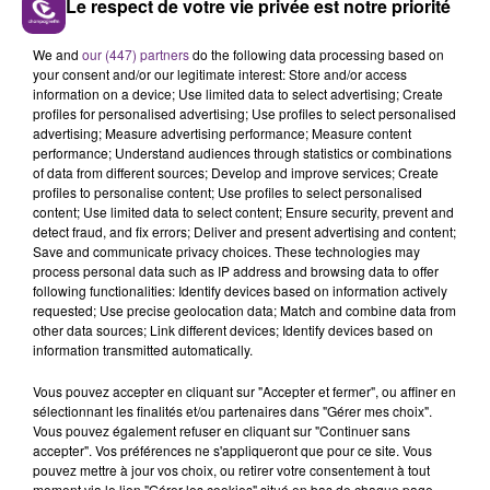
Le respect de votre vie privée est notre priorité
LE MAGASIN JOUÉCLUB DE REIMS FERME
We and
our (447) partners
do the following data processing based on
SES PORTES
your consent and/or our legitimate interest: Store and/or access
information on a device; Use limited data to select advertising; Create
C'était l'une des institutions du centre-ville
profiles for personalised advertising; Use profiles to select personalised
rémois. Le magasin JouéClub est contraint de
advertising; Measure advertising performance; Measure content
fermer ses portes.
performance; Understand audiences through statistics or combinations
TITRES DIFFUSÉS
of data from different sources; Develop and improve services; Create
profiles to personalise content; Use profiles to select personalised
content; Use limited data to select content; Ensure security, prevent and
detect fraud, and fix errors; Deliver and present advertising and content;
15h21
15h21
15h18
15h18
Save and communicate privacy choices. These technologies may
process personal data such as IP address and browsing data to offer
following functionalities: Identify devices based on information actively
requested; Use precise geolocation data; Match and combine data from
other data sources; Link different devices; Identify devices based on
information transmitted automatically.
Vous pouvez accepter en cliquant sur "Accepter et fermer", ou affiner en
sélectionnant les finalités et/ou partenaires dans "Gérer mes choix".
Vous pouvez également refuser en cliquant sur "Continuer sans
accepter". Vos préférences ne s'appliqueront que pour ce site. Vous
LINKIN PARK
ORIA
pouvez mettre à jour vos choix, ou retirer votre consentement à tout
Lost
Soiree Mondaine
moment via le lien "Gérer les cookies" situé en bas de chaque page.