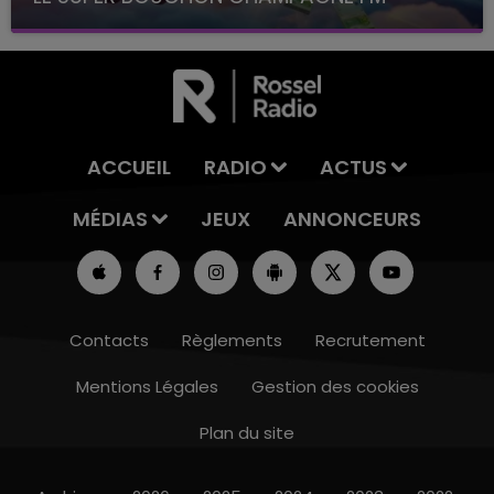
avec La Famille Champagne FM, à 8H10
ACCUEIL
RADIO
ACTUS
MÉDIAS
JEUX
ANNONCEURS
Contacts
Règlements
Recrutement
Mentions Légales
Gestion des cookies
Plan du site
7h00 - 12h00
LE WEEK-END CHAMPAGNE FM