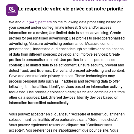
Le respect de votre vie privée est notre priorité
L'INSPECTION DU TRAVAIL RAPPELLE À
We and
our (447) partners
do the following data processing based on
L'ORDRE SUR LES CONDITIONS DE...
your consent and/or our legitimate interest: Store and/or access
Alors que les dates de début des vendange 2026
information on a device; Use limited data to select advertising; Create
s'est avéré être plus précoce que prévu,
profiles for personalised advertising; Use profiles to select personalised
advertising; Measure advertising performance; Measure content
l'inspection du Travail en profite pour rappeler
TITRES DIFFUSÉS
performance; Understand audiences through statistics or combinations
les conditions de...
of data from different sources; Develop and improve services; Create
profiles to personalise content; Use profiles to select personalised
content; Use limited data to select content; Ensure security, prevent and
23h54
23h54
23h51
23h51
detect fraud, and fix errors; Deliver and present advertising and content;
Save and communicate privacy choices. These technologies may
process personal data such as IP address and browsing data to offer
following functionalities: Identify devices based on information actively
requested; Use precise geolocation data; Match and combine data from
other data sources; Link different devices; Identify devices based on
information transmitted automatically.
Vous pouvez accepter en cliquant sur "Accepter et fermer", ou affiner en
sélectionnant les finalités et/ou partenaires dans "Gérer mes choix".
Vous pouvez également refuser en cliquant sur "Continuer sans
accepter". Vos préférences ne s'appliqueront que pour ce site. Vous
ADELE CASTILLON
ROSA LINN