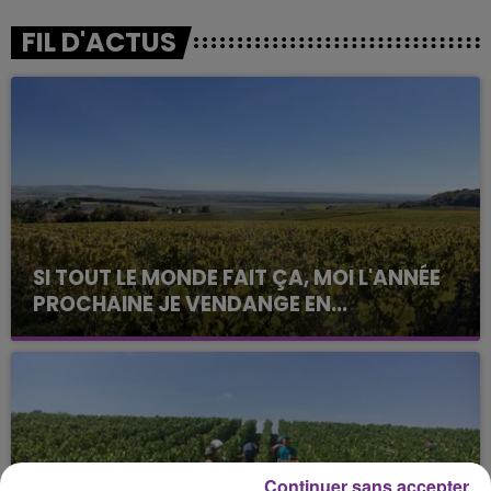
FIL D'ACTUS
SI TOUT LE MONDE FAIT ÇA, MOI L'ANNÉE
PROCHAINE JE VENDANGE EN...
La vendange en Champagne a débuté ce jeudi 6
août dans la commune de Montgueux (Aube). Du
jamais vu !
Continuer sans accepter