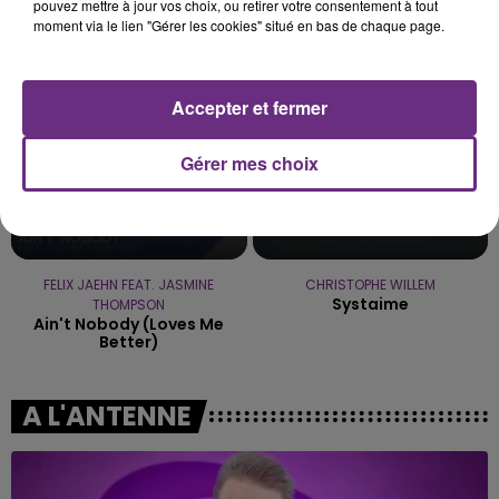
Ete Avec Toi
Snap
pouvez mettre à jour vos choix, ou retirer votre consentement à tout
moment via le lien "Gérer les cookies" situé en bas de chaque page.
23h48
23h48
23h45
23h45
Accepter et fermer
Gérer mes choix
FELIX JAEHN FEAT. JASMINE
CHRISTOPHE WILLEM
Systaime
THOMPSON
Ain't Nobody (loves Me
Better)
A L'ANTENNE