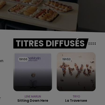
TITRES DIFFUSÉS
19h56
19h56
19h53
19h53
en
LENE MARLIN
TRYO
r
Sitting Down Here
La Traversee