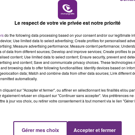
Le respect de votre vie privée est notre priorité
ers
do the following data processing based on your consent and/or our legitimate int
device; Use limited data to select advertising; Create profiles for personalised adver
vertising; Measure advertising performance; Measure content performance; Unders
ns of data from different sources; Develop and improve services; Create profiles to 
alised content; Use limited data to select content; Ensure security, prevent and detect
ertising and content; Save and communicate privacy choices. These technologies
and browsing data to offer following functionalities: Identify devices based on infor
eolocation data; Match and combine data from other data sources; Link different de
nsmitted automatically.
cliquant sur "Accepter et fermer", ou affiner en sélectionnant les finalités et/ou pa
 également refuser en cliquant sur "Continuer sans accepter". Vos préférences ne 
tre à jour vos choix, ou retirer votre consentement à tout moment via le lien "Gérer 
Gérer mes choix
Accepter et fermer