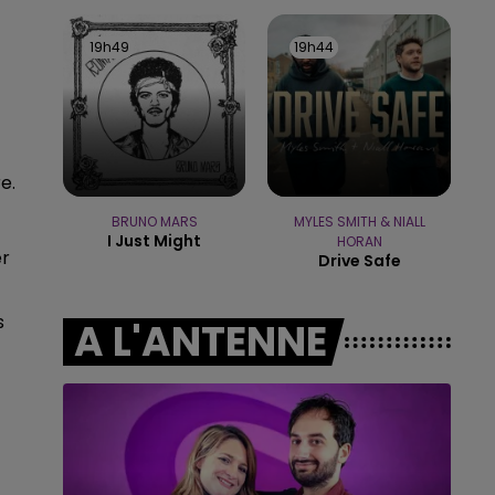
14h00 - 15h00
LA RADIO POP
19h49
19h49
19h44
19h44
e.
BRUNO MARS
MYLES SMITH & NIALL
I Just Might
HORAN
er
Drive Safe
s
A L'ANTENNE