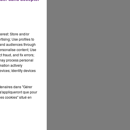
erest: Store and/or
tising; Use profiles to
tand audiences through
personalise content; Use
 fraud, and fix errors;
 may process personal
mation actively
vices; Identify devices
rtenaires dans "Gérer
s'appliqueront que pour
les cookies" situé en