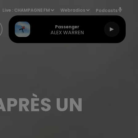
Live :
CHAMPAGNE FM
Webradios
Podcasts
Passenger
ALEX WARREN
APRÈS UN