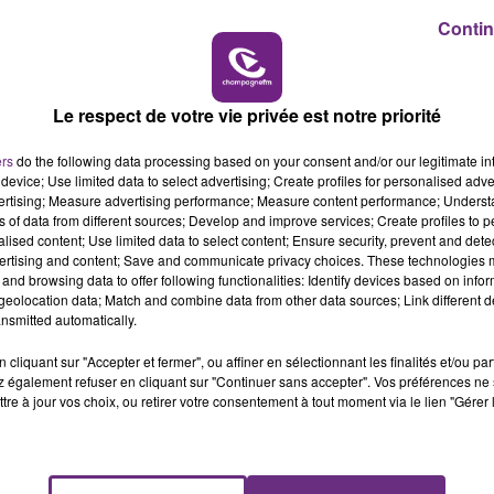
14h00 - 15h00
Contin
LA RADIO POP
Le respect de votre vie privée est notre priorité
ers
do the following data processing based on your consent and/or our legitimate int
device; Use limited data to select advertising; Create profiles for personalised adver
vertising; Measure advertising performance; Measure content performance; Unders
ns of data from different sources; Develop and improve services; Create profiles to 
alised content; Use limited data to select content; Ensure security, prevent and detect
ertising and content; Save and communicate privacy choices. These technologies
UNE JEUNE AUTOMOBILISTE GRIÈVEMENT
and browsing data to offer following functionalities: Identify devices based on infor
BLESSÉE
eolocation data; Match and combine data from other data sources; Link different de
nsmitted automatically.
Une automobiliste s'est retrouvée piégée dans
son véhicule après une collision avec un poids
cliquant sur "Accepter et fermer", ou affiner en sélectionnant les finalités et/ou pa
lourd. Très grièvement blessée, la jeune femme
 également refuser en cliquant sur "Continuer sans accepter". Vos préférences ne 
tre à jour vos choix, ou retirer votre consentement à tout moment via le lien "Gérer 
de 20 ans a été...