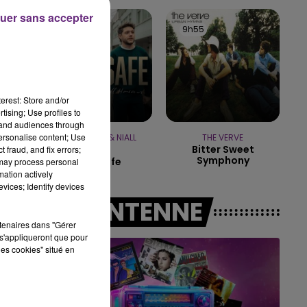
15h00 - 19h00
uer sans accepter
LE CLUB CHAMPAGNE FM
10h04
10h04
9h55
9h55
erest: Store and/or
tising; Use profiles to
tand audiences through
personalise content; Use
MYLES SMITH & NIALL
THE VERVE
Bitter Sweet
 fraud, and fix errors;
HORAN
Symphony
Drive Safe
 may process personal
mation actively
vices; Identify devices
A L'ANTENNE
rtenaires dans "Gérer
s'appliqueront que pour
les cookies" situé en