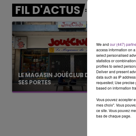
10h00 - 14h00
FIL D'ACTUS
LE TICKET DE CAISSE
We and
our (447) partn
access information on a 
select personalised ad
statistics or combinatio
profiles to select person
Deliver and present adv
LE MAGASIN JOUÉCLUB DE REIMS FERME
data such as IP address 
SES PORTES
requested; Use precise g
based on information tra
C'était l'une des institutions du centre-ville
rémois. Le magasin JouéClub est contraint de
Vous pouvez accepter en 
fermer ses portes.
mes choix". Vous pouvez
ce site. Vous pouvez met
bas de chaque page.