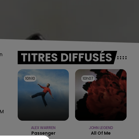
TITRES DIFFUSÉS
in
10h10
10h10
10h07
10h07
FM
ALEX WARREN
JOHN LEGEND
Passenger
All Of Me